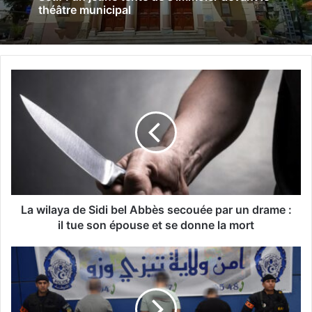
théâtre municipal
L
a
w
i
l
a
y
a
d
e
La wilaya de Sidi bel Abbès secouée par un drame :
S
il tue son épouse et se donne la mort
i
d
O
i
u
b
a
e
g
l