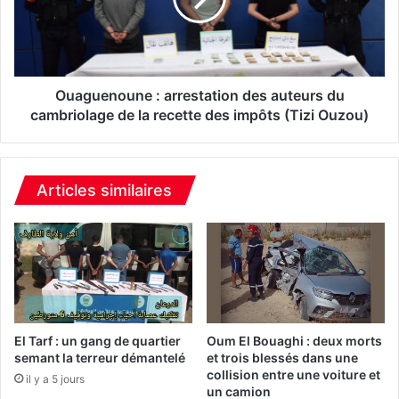
u
A
e
b
n
b
o
è
u
s
n
Ouaguenoune : arrestation des auteurs du
s
e
cambriolage de la recette des impôts (Tizi Ouzou)
e
:
c
a
o
r
u
r
Articles similaires
é
e
e
s
p
t
a
a
r
t
u
i
n
o
d
n
El Tarf : un gang de quartier
Oum El Bouaghi : deux morts
r
d
semant la terreur démantelé
et trois blessés dans une
a
collision entre une voiture et
e
il y a 5 jours
un camion
m
s