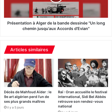
n
n
s
t
’
a
i
t
m
i
Présentation à Alger de la bande dessinée "Un long
p
o
chemin jusqu'aux Accords d'Evian"
o
n
s
à
e
A
f
l
Articles similaires
a
g
c
e
e
r
a
d
u
e
R
l
C
a
A
b
Décès de Mahfoud Aïder : le
Raï : Oran accueille le festival
a
9e art algérien perd l’un de
international, Sidi Bel Abbès
ses plus grands maîtres
retrouve son rendez-vous
n
national
d
il y a 5 jours
e