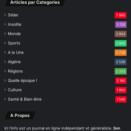
Articles par Categories
j
u
Slider
7 895
s
q
Insolite
3 126
u
Monde
2 924
'
a
Sports
2 845
u
A la Une
2 728
x
A
Algérie
2 536
c
Régions
c
2 333
o
Quelle époque !
2 180
r
Culture
d
1 950
s
Santé & Bien-être
1 540
d
'
E
A Propos
v
i
Ici l'info est un journal en ligne indépendant et généraliste.
Son