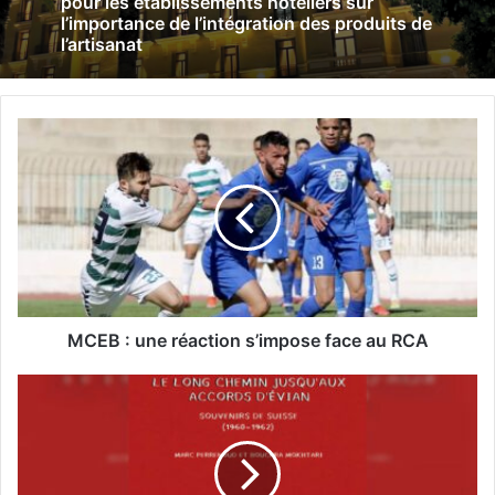
pour les établissements hôteliers sur
l’importance de l’intégration des produits de
l’artisanat
M
C
E
B
:
u
n
e
r
MCEB : une réaction s’impose face au RCA
é
a
P
c
r
t
é
i
s
o
e