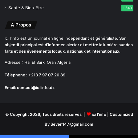
e
t
Santé & Bien-être
1 540
n
t
m
e
a
s
A Propos
l
p
i
l
Ici l'info est un journal en ligne indépendant et généraliste.
Son
e
a
objectif principal est d'informer, alerter et mettre la lumière sur des
n
c
faits et des événements locaux, nationaux et internationaux.
é
e
Adresse : Hai El Barki Oran Algeria
s
e
Téléphone : +213 7 97 07 20 89
n
Email: contact@icilinfo.dz
f
o
u
r
r
© Copyright 2026, Tous droits réservés |
ici l'info
| Customized
i
By Seven147@gmail.com
è
r