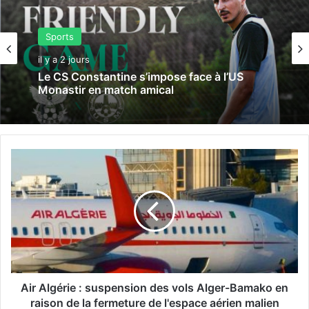
Sports
il y a 2 jours
Le CS Constantine s’impose face à l’US
Monastir en match amical
A
i
r
A
l
g
é
r
i
e
Air Algérie : suspension des vols Alger-Bamako en
:
raison de la fermeture de l'espace aérien malien