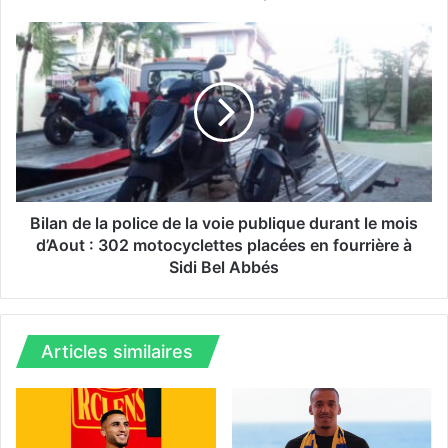
s
u
B
s
i
p
l
e
a
n
n
s
d
i
e
o
l
n
a
d
p
Bilan de la police de la voie publique durant le mois
e
o
d’Aout : 302 motocyclettes placées en fourrière à
s
l
Sidi Bel Abbés
v
i
o
c
l
e
s
d
Articles similaires
A
e
l
l
g
a
e
v