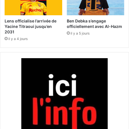
r
o
-
i
B
e
a
p
Lens officialise l’arrivée de
Ben Debka s’engage
m
u
Yacine Titraoui jusqu’en
officiellement avec Al-Hazm
a
b
2031
il y a 5 jours
k
l
il y a 4 jours
o
i
e
q
n
u
r
e
a
d
i
u
s
r
o
a
n
n
d
t
e
l
l
e
a
m
f
o
e
i