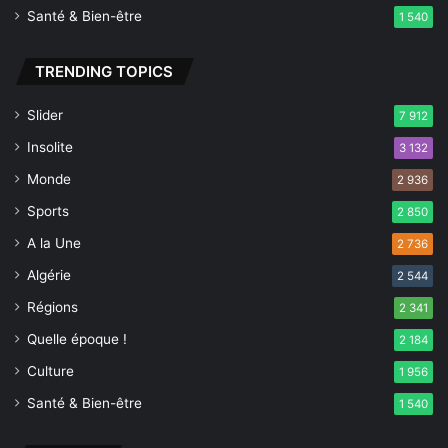
Santé & Bien-être
1 540
TRENDING TOPICS
Slider
7 912
Insolite
3 132
Monde
2 936
Sports
2 850
A la Une
2 736
Algérie
2 544
Régions
2 341
Quelle époque !
2 184
Culture
1 956
Santé & Bien-être
1 540