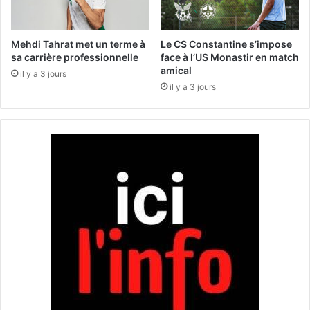
é
p
s
l
u
Mehdi Tahrat met un terme à
Le CS Constantine s’impose
s
sa carrière professionnelle
face à l’US Monastir en match
amical
d
il y a 3 jours
e
il y a 3 jours
8
0
%
d
e
s
a
c
t
i
o
n
s