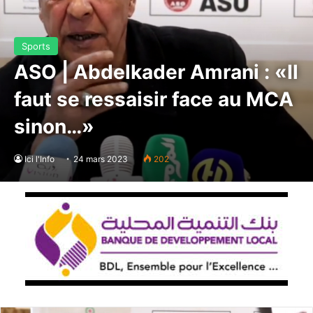
Sports
ASO | Abdelkader Amrani : «Il
faut se ressaisir face au MCA
sinon…»
Ici l'Info
24 mars 2023
202