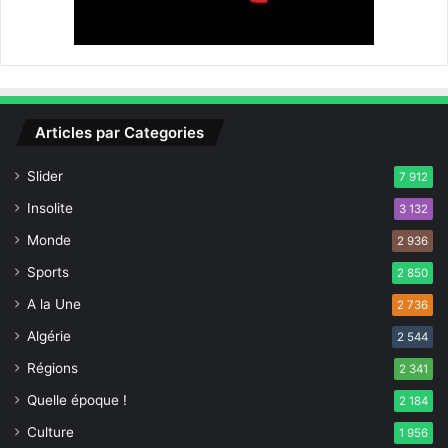
Articles par Categories
Slider
7 912
Insolite
3 132
Monde
2 936
Sports
2 850
A la Une
2 736
Algérie
2 544
Régions
2 341
Quelle époque !
2 184
Culture
1 956