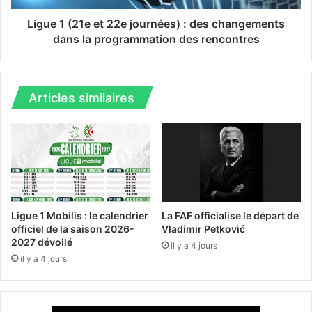
l
1
e
e
Ligue 1 (21e et 22e journées) : des changements
s
e
dans la programmation des rencontres
e
t
m
2
e
2
t
e
Articles similaires
e
j
n
o
p
u
l
r
a
n
c
é
e
e
s
Ligue 1 Mobilis : le calendrier
La FAF officialise le départ de
)
officiel de la saison 2026-
Vladimir Petković
2027 dévoilé
:
il y a 4 jours
d
il y a 4 jours
e
s
c