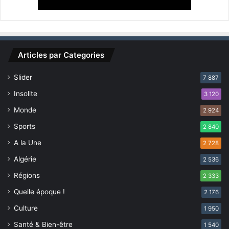
a
i
r
e
d
Articles par Categories
e
K
Slider
7 887
h
a
Insolite
3 120
n
Monde
2 924
Y
o
Sports
2 840
u
A la Une
2 728
n
è
Algérie
2 536
s
Régions
2 333
Quelle époque !
2 176
Culture
1 950
Santé & Bien-être
1 540