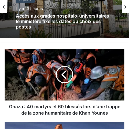
il y a 13 heures
Accès aux grades hospitalo-universitaires :
le ministère fixe les dates du choix des
postes
G
h
a
z
a
:
4
0
m
a
Ghaza : 40 martyrs et 60 blessés lors d'une frappe
r
de la zone humanitaire de Khan Younès
t
y
P