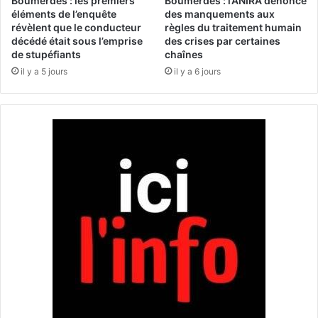
Boumerdès : les premiers
Boumerdès : l’ANIRA dénonce
f
éléments de l’enquête
des manquements aux
p
révèlent que le conducteur
règles du traitement humain
r
l
décédé était sous l’emprise
des crises par certaines
a
u
de stupéfiants
chaînes
p
s
il y a 5 jours
il y a 6 jours
p
d
e
e
d
7
e
1
l
d
a
o
z
l
o
l
n
a
e
r
h
s
u
m
a
n
i
t