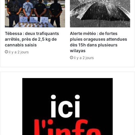
d
i
u
n
s
t
é
a
c
u
r
Tébessa : deux trafiquants
Alerte météo : de fortes
x
o
arrêtés, près de 2,5 kg de
pluies orageuses attendues
d
cannabis saisis
dès 15h dans plusieurs
u
wilayas
e
é
il y a 2 jours
s
s
il y a 2 jours
e
p
m
o
o
u
u
r
l
s
e
p
d
é
e
c
s
u
t
l
i
a
n
t