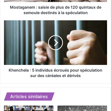
e
m
Mostaganem : saisie de plus de 120 quintaux de
:
semoule destinés à la spéculation
s
a
K
i
h
s
e
i
n
e
c
d
h
e
e
p
l
l
a
u
:
Khenchela : 5 individus écroués pour spéculation
s
5
sur des céréales et dérivés
d
i
e
n
1
d
2
i
Articles similaires
0
v
q
i
u