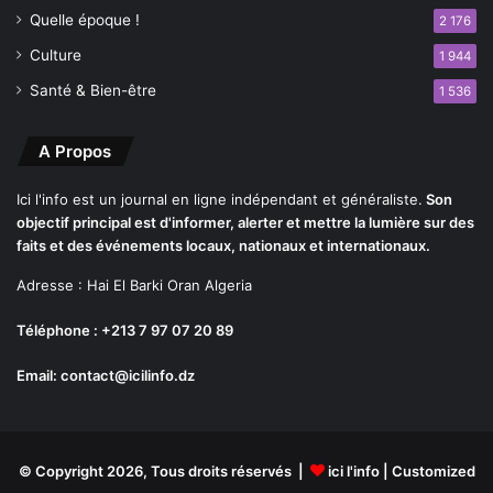
r
Quelle époque !
2 176
i
Culture
v
1 944
é
Santé & Bien-être
1 536
s
A Propos
Ici l'info est un journal en ligne indépendant et généraliste.
Son
objectif principal est d'informer, alerter et mettre la lumière sur des
faits et des événements locaux, nationaux et internationaux.
Adresse : Hai El Barki Oran Algeria
Téléphone : +213 7 97 07 20 89
Email: contact@icilinfo.dz
© Copyright 2026, Tous droits réservés |
ici l'info
| Customized