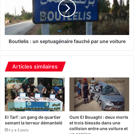
s
t
i
l
e
e
d
l
e
i
2
s
1
:
Boutlelis : un septuagénaire fauché par une voiture
.
u
0
n
0
s
0
e
Articles similaires
c
p
a
t
p
u
s
a
u
g
l
é
e
n
s
a
El Tarf : un gang de quartier
Oum El Bouaghi : deux morts
d
i
semant la terreur démantelé
et trois blessés dans une
e
collision entre une voiture et
r
il y a 5 jours