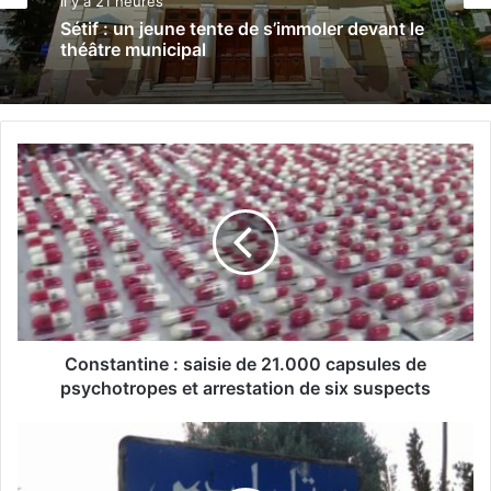
il y a 21 heures
Sétif : un jeune tente de s’immoler devant le
théâtre municipal
C
o
n
s
t
a
n
t
i
n
Constantine : saisie de 21.000 capsules de
e
psychotropes et arrestation de six suspects
:
s
B
a
o
i
u