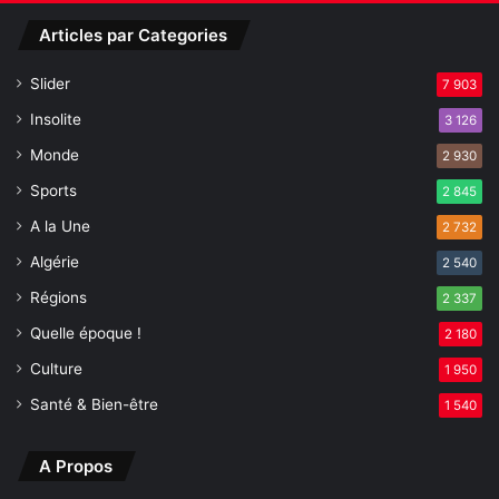
i
Articles par Categories
o
n
Slider
7 903
d
e
Insolite
3 126
s
Monde
2 930
i
x
Sports
2 845
s
A la Une
u
2 732
s
Algérie
2 540
p
Régions
e
2 337
c
Quelle époque !
2 180
t
s
Culture
1 950
Santé & Bien-être
1 540
A Propos