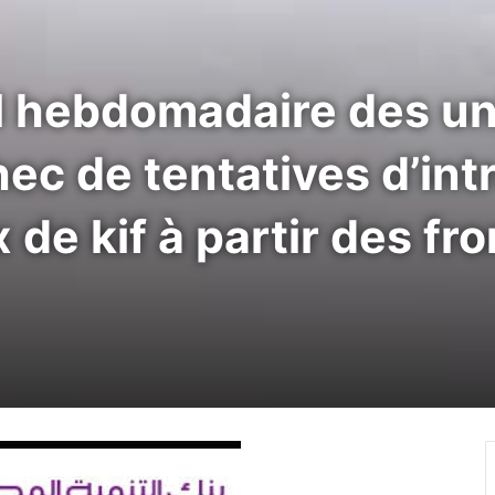
l hebdomadaire des un
hec de tentatives d’in
 de kif à partir des fr