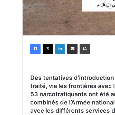
Facebook
X
Linkedin
Partager par email
Imprimer
D
es tentatives d’introduction
traité, via les frontières ave
53 narcotrafiquants ont été 
combinés de l’Armée national
avec les différents services d