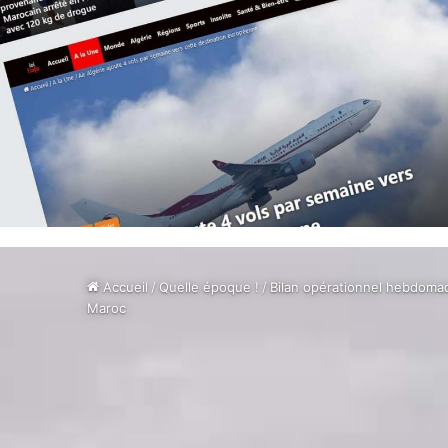
Accueil
/
Quelle époque !
/
Bilan opérationnel hebdomada
Maroc