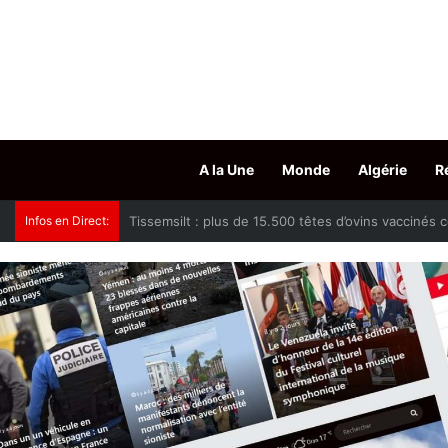
A la Une
Monde
Algérie
R
Infos en Direct:
Sidi Bel Abbès : 600 bacs à ordures pour améliorer 