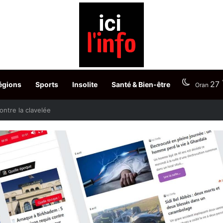
27
égions
Sports
Insolite
Santé & Bien-être
Oran
la propreté dans les quartiers