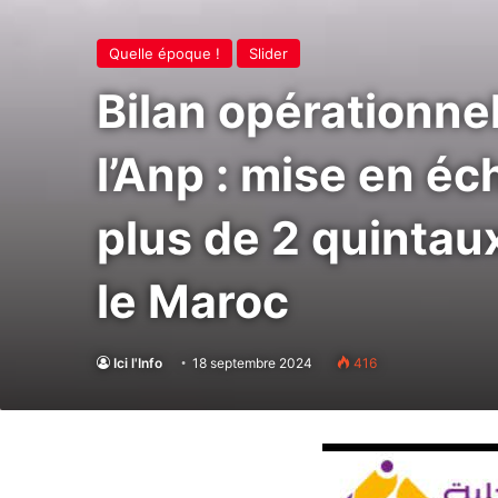
Quelle époque !
Slider
Bilan opérationne
l’Anp : mise en éc
plus de 2 quintaux
le Maroc
Ici l'Info
18 septembre 2024
416