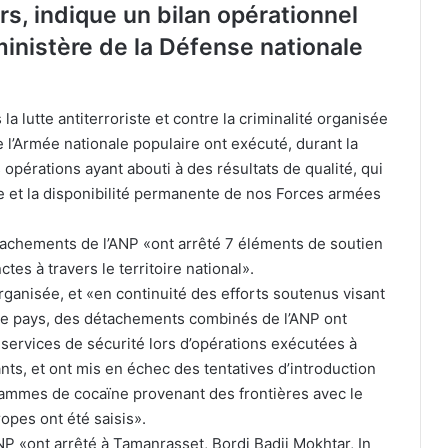
s, indique un bilan opérationnel
ministère de la Défense nationale
 lutte antiterroriste et contre la criminalité organisée
l’Armée nationale populaire ont exécuté, durant la
opérations ayant abouti à des résultats de qualité, qui
nce et la disponibilité permanente de nos Forces armées
détachements de l’ANP «ont arrêté 7 éléments de soutien
tes à travers le territoire national».
organisée, et «en continuité des efforts soutenus visant
otre pays, des détachements combinés de l’ANP ont
 services de sécurité lors d’opérations exécutées à
ants, et ont mis en échec des tentatives d’introduction
grammes de cocaïne provenant des frontières avec le
pes ont été saisis».
P «ont arrêté à Tamanrasset, Bordj Badji Mokhtar, In