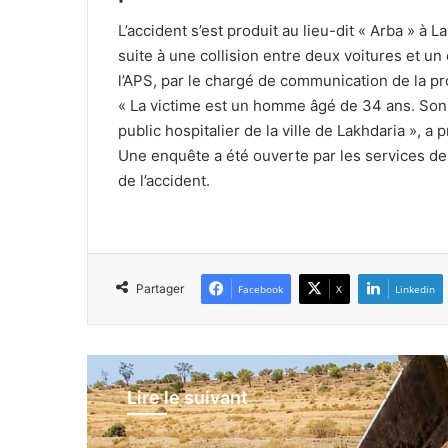
L’accident s’est produit au lieu-dit « Arba » à 
suite à une collision entre deux voitures et un 
l’APS, par le chargé de communication de la pro
« La victime est un homme âgé de 34 ans. Son 
public hospitalier de la ville de Lakhdaria », a p
Une enquête a été ouverte par les services de
de l’accident.
Partager
Facebook
X
Linkedin
Lire le suivant