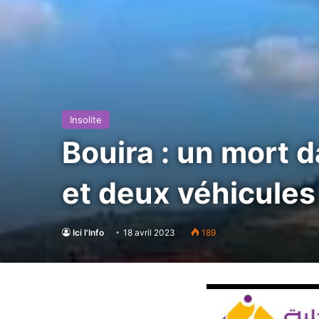
Insolite
Bouira : un mort 
et deux véhicules
Ici l'Info
18 avril 2023
189