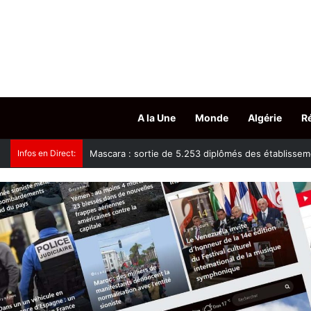
A la Une
Monde
Algérie
R
Infos en Direct:
Tissemsilt : plus de 15.500 têtes d’ovins vaccinés c