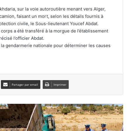
Lakhdaria, sur la voie autoroutière menant vers Alger,
Batna : 24 000 capsules de
camion, faisant un mort, selon les détails fournis à
Prégabaline saisies, deux trafiquants
arrêtés
tection civile, le Sous-lieutenant Youcef Abdat.
corps a été transféré à la morgue de l’établissement
Sétif : quatre adolescents se noient
récisé l’officier Abdat.
dans un bassin d’aquaculture
 la gendarmerie nationale pour déterminer les causes
Bordj Bou Arréridj : trois morts dans
une violente collision entre une voiture
et un camion
Partager par email
Imprimer
Tébessa : un incendie ravage un bus
de transport de travailleurs, sans faire
de victimes
Béchar : plus de 6 kg de kif traité
saisis, un trafiquant présumé arrêté