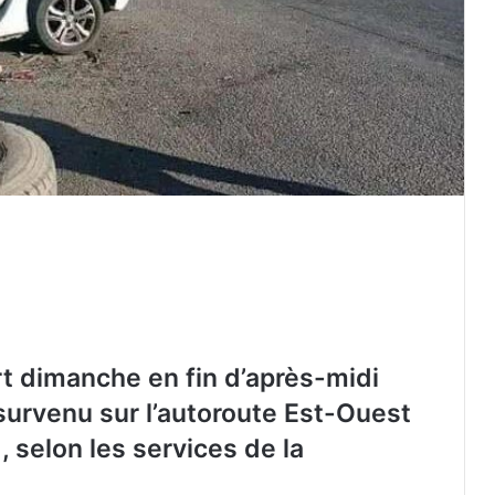
rt dimanche en fin d’après-midi
survenu sur l’autoroute Est-Ouest
Fuite d’informations douanières : deux
, selon les services de la
anciens agents condamnés à deux
ans de prison ferme