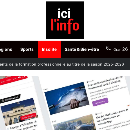
26
égions
Sports
Insolite
Santé & Bien-être
Oran
ontre la clavelée