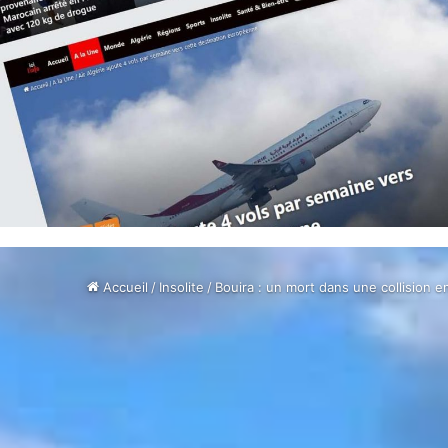
Accueil
/
Insolite
/
Bouira : un mort dans une collision 