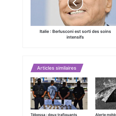
i
e
:
B
e
r
Italie : Berlusconi est sorti des soins
l
intensifs
u
s
c
o
n
Articles similaires
i
e
s
t
s
o
r
t
i
Tébessa : deux trafiquants
Alerte météo