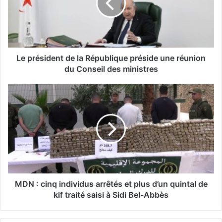
é
s
i
d
e
n
Le président de la République préside une réunion
t
du Conseil des ministres
d
e
M
l
D
a
N
R
:
é
c
p
i
u
n
b
q
l
i
i
n
MDN : cinq individus arrêtés et plus d’un quintal de
q
d
kif traité saisi à Sidi Bel-Abbès
u
i
e
v