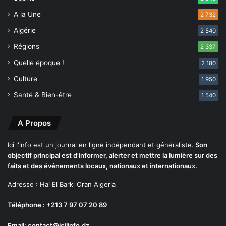
i
A la Une
2 732
à
S
Algérie
2 540
i
Régions
2 337
d
i
Quelle époque !
2 180
B
Culture
1 950
e
l
Santé & Bien-être
1 540
-
A
A Propos
b
b
è
Ici l'info est un journal en ligne indépendant et généraliste.
Son
s
objectif principal est d'informer, alerter et mettre la lumière sur des
faits et des événements locaux, nationaux et internationaux.
Adresse : Hai El Barki Oran Algeria
Téléphone : +213 7 97 07 20 89
Email: contact@icilinfo.dz