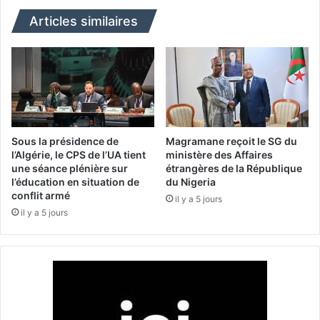
p
i
r
d
Articles similaires
é
u
s
s
i
a
d
r
e
r
u
ê
n
t
e
é
Sous la présidence de
Magramane reçoit le SG du
r
s
l’Algérie, le CPS de l’UA tient
ministère des Affaires
é
une séance plénière sur
étrangères de la République
e
l’éducation en situation de
du Nigeria
u
t
conflit armé
n
p
il y a 5 jours
i
il y a 5 jours
l
o
u
n
s
d
d
u
’
C
u
o
n
n
q