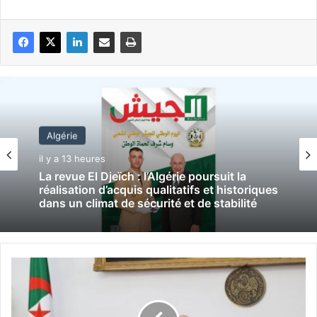
Algérie
il y a 13 heures
La revue El Djeïch : l’Algérie poursuit la
réalisation d’acquis qualitatifs et historiques
dans un climat de sécurité et de stabilité
L
e
p
r