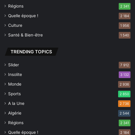
c
Régions
2 341
o
n
Quelle époque !
2 184
s
Culture
1 956
t
r
Santé & Bien-être
1 540
u
c
TRENDING TOPICS
t
i
o
Slider
7 912
n
Insolite
3 132
Monde
2 936
Sports
2 850
A la Une
2 736
Algérie
2 544
Régions
2 341
Quelle époque !
2 184