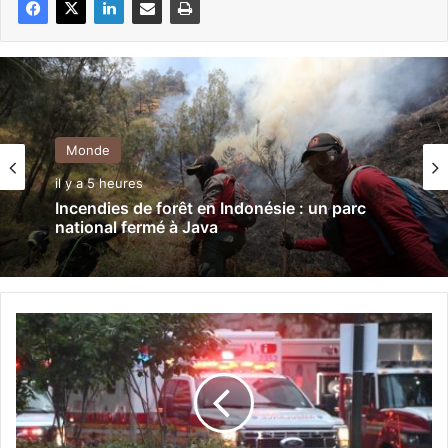
Monde
il y a 5 heures
Incendies de forêt en Indonésie : un parc
national fermé à Java
E
t
a
t
s
-