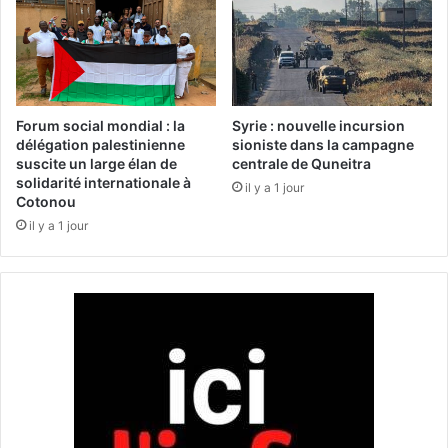
l
n
l
s
a
1
d
7
e
m
d
o
Forum social mondial : la
Syrie : nouvelle incursion
a
r
délégation palestinienne
sioniste dans la campagne
n
suscite un large élan de
centrale de Quneitra
t
solidarité internationale à
s
s
il y a 1 jour
Cotonou
l
a
’
il y a 1 jour
p
I
r
o
è
w
s
a
l
’
e
f
f
o
n