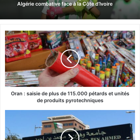
Algérie combative face à la Côte d’Ivoire
O
r
a
n
:
s
a
i
s
i
Oran : saisie de plus de 115.000 pétards et unités
e
de produits pyrotechniques
d
e
U
p
n
l
i
u
v
s
e