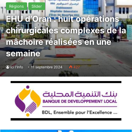
Régions
Slider
EHU d’Oran : huit opérations
chirurgicales complexes de la
mâchoire réalisées en une
semaine
Ici l'Info
11 septembre 2024
427