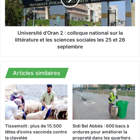
d
r
e
s
1
i
1
t
5
é
Université d’Oran 2 : colloque national sur la
.
d
littérature et les sciences sociales les 25 et 26
0
’
septembre
0
O
0
r
p
a
é
n
Articles similaires
t
2
a
:
r
c
d
o
s
l
e
l
t
o
u
q
Tissemsilt : plus de 15.500
Sidi Bel Abbès : 600 bacs à
n
u
têtes d’ovins vaccinés contre
ordures pour améliorer la
i
e
la clavelée
propreté dans les quartiers