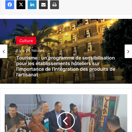
Culture
il y a 24 heures
Tourisme : un programme de sensibilisation
pour les établissements hôteliers sur
l’importance de l’intégration des produits de
l’artisanat
K
h
e
n
c
h