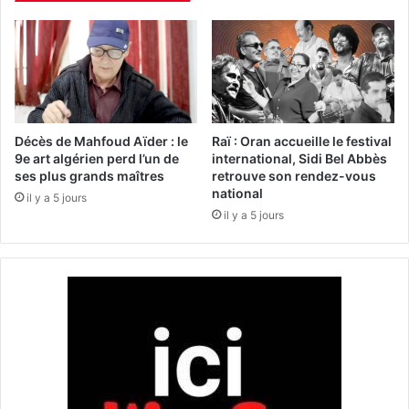
s
L
à
e
l
m
’
é
e
c
x
a
p
n
o
i
Décès de Mahfoud Aïder : le
Raï : Oran accueille le festival
s
s
9e art algérien perd l’un de
international, Sidi Bel Abbès
i
ses plus grands maîtres
retrouve son rendez-vous
m
national
t
e
il y a 5 jours
i
d
il y a 5 jours
o
e
n
r
"
r
L
i
a
è
m
r
a
e
s
l
s
e
e
b