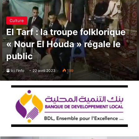
Culture
El Tarf : la troupe folklorique
« Nour El Houda » régale le
public
Ici l'Info
22 avril 2023
199