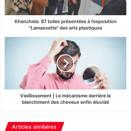
e
l
a
:
Khenchela: 87 toiles présentées à l’exposition
8
"Lamassette" des arts plastiques
7
t
V
o
i
i
e
l
i
e
l
s
l
p
i
r
s
é
s
s
e
Vieillissement | Le mécanisme derrière le
e
m
blanchiment des cheveux enfin élucidé
n
e
t
n
é
t
e
|
Articles similaires