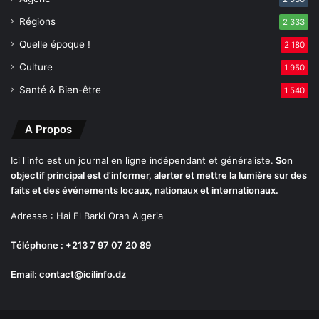
n
Régions
f
2 333
i
Quelle époque !
2 180
n
Culture
é
1 950
l
Santé & Bien-être
1 540
u
c
i
A Propos
d
é
Ici l'info est un journal en ligne indépendant et généraliste.
Son
objectif principal est d'informer, alerter et mettre la lumière sur des
faits et des événements locaux, nationaux et internationaux.
Adresse : Hai El Barki Oran Algeria
Téléphone : +213 7 97 07 20 89
Email: contact@icilinfo.dz