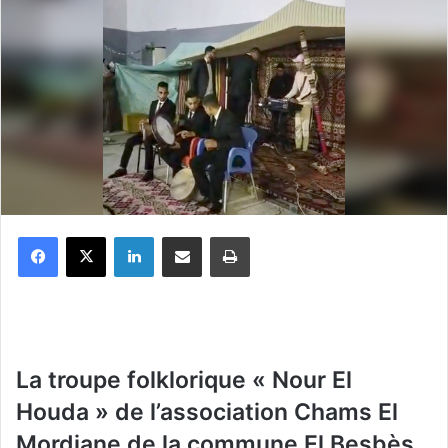
Facebook
X
Linkedin
Partager par email
Imprimer
La troupe folklorique « Nour El
Houda » de l’association Chams El
Mordjane de la commune El Besbès