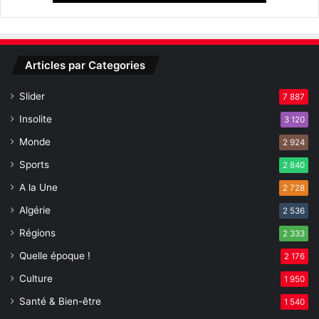
i
o
n
d
Articles par Categories
e
4
Slider
7 887
i
n
Insolite
3 120
d
Monde
i
2 924
v
Sports
2 840
i
A la Une
d
2 728
u
Algérie
2 536
s
Régions
2 333
Quelle époque !
2 176
Culture
1 950
Santé & Bien-être
1 540