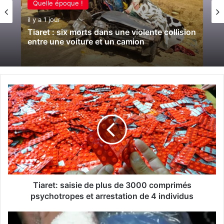
Quelle époque !
il y a 1 jour
Tiaret : six morts dans une violente collision
entre une voiture et un camion
T
i
a
r
e
t
:
s
a
i
Tiaret: saisie de plus de 3000 comprimés
s
psychotropes et arrestation de 4 individus
i
e
O