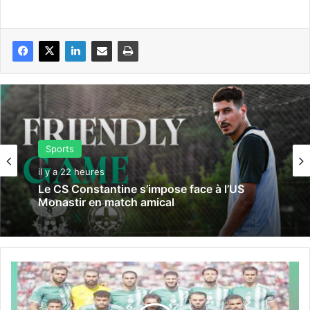
Sports
il y a 22 heures
Le CS Constantine s’impose face à l’US
Monastir en match amical
Q
u
a