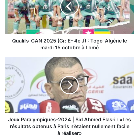
l
i
f
s
-
C
A
Qualifs-CAN 2025 (Gr: E- 4e J) : Togo-Algérie le
N
mardi 15 octobre à Lomé
2
0
J
2
e
5
u
(
x
G
P
r
a
:
r
E
a
-
l
4
y
Jeux Paralympiques-2024 | Sid Ahmed Elasri : «Les
e
m
résultats obtenus à Paris n’étaient nullement facile
J
p
à réaliser»
)
i