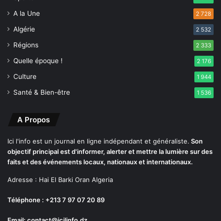
n
u
A la Une
2 728
s
Algérie
2 532
à
P
Régions
2 333
a
Quelle époque !
2 176
r
i
Culture
1 944
s
Santé & Bien-être
1 536
n
’
é
A Propos
t
a
Ici l'info est un journal en ligne indépendant et généraliste.
Son
i
objectif principal est d'informer, alerter et mettre la lumière sur des
e
faits et des événements locaux, nationaux et internationaux.
n
t
Adresse : Hai El Barki Oran Algeria
n
u
Téléphone : +213 7 97 07 20 89
l
Email: contact@icilinfo.dz
l