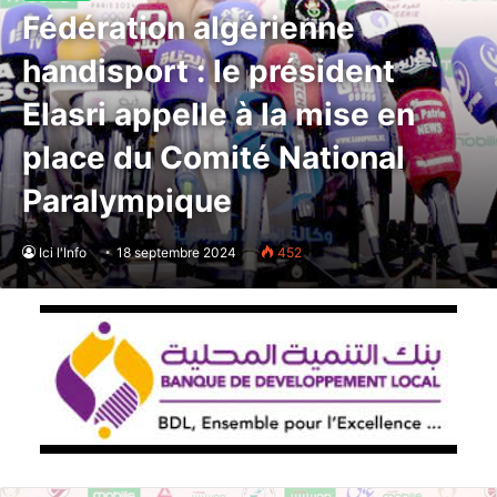
Fédération algérienne
handisport : le président
Elasri appelle à la mise en
place du Comité National
Paralympique
Ici l'Info
18 septembre 2024
452