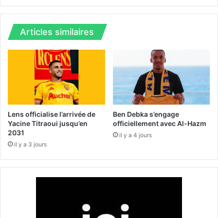
:
q
T
u
o
e
Articles similaires
g
s
o
-
-
2
A
0
l
2
g
4
é
|
r
S
Lens officialise l’arrivée de
Ben Debka s’engage
i
i
Yacine Titraoui jusqu’en
officiellement avec Al-Hazm
e
d
2031
il y a 4 jours
l
A
il y a 3 jours
e
h
m
m
a
e
r
d
d
E
i
l
1
a