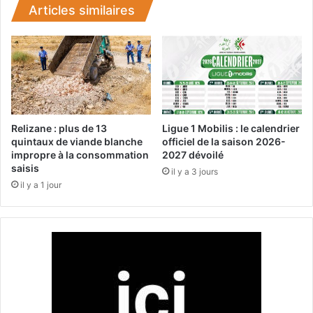
P
Articles similaires
r
é
s
i
d
e
n
t
Relizane : plus de 13
Ligue 1 Mobilis : le calendrier
i
quintaux de viande blanche
officiel de la saison 2026-
impropre à la consommation
2027 dévoilé
e
saisis
l
il y a 3 jours
l
il y a 1 jour
e
:
d
e
r
n
i
è