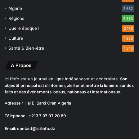
i
Algérie
2 532
n
Régions
c
2 333
r
Quelle époque !
2 176
e
Culture
l
1 950
e
Santé & Bien-être
1 540
s
é
l
A Propos
e
c
Ici l'info est un journal en ligne indépendant et généraliste.
Son
t
objectif principal est d'informer, alerter et mettre la lumière sur des
e
faits et des événements locaux, nationaux et internationaux.
u
Adresse : Hai El Barki Oran Algeria
r
s
Téléphone : +213 7 97 07 20 89
Email: contact@icilinfo.dz