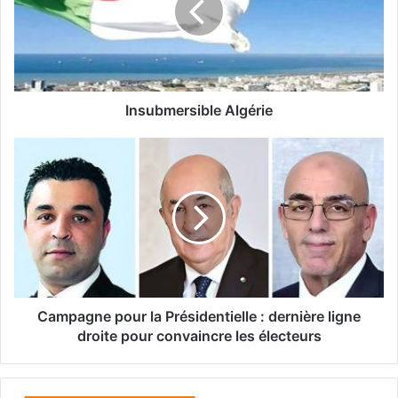
b
m
e
r
s
i
Insubmersible Algérie
b
l
C
e
a
A
m
l
p
g
a
é
g
r
n
i
e
e
p
o
Campagne pour la Présidentielle : dernière ligne
u
droite pour convaincre les électeurs
r
l
a