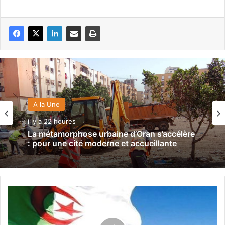
A la Une
il y a 22 heures
La métamorphose urbaine d’Oran s’accélère
: pour une cité moderne et accueillante
I
n
s
u