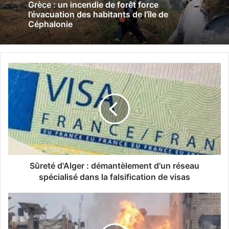
Grèce : un incendie de forêt force
l’évacuation des habitants de l’île de
Céphalonie
S
û
r
e
t
é
d
'
A
l
Sûreté d'Alger : démantèlement d'un réseau
g
spécialisé dans la falsification de visas
e
r
P
:
a
d
l
é