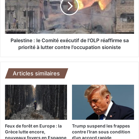
e
m
s
a
t
n
i
t
n
è
e
l
:
Palestine : le Comité exécutif de l'OLP réaffirme sa
e
l
priorité à lutter contre l'occupation sioniste
m
e
e
C
n
o
t
m
Articles similaires
d
i
'
t
u
é
n
e
r
x
é
é
s
c
e
u
Feux de forêt en Europe : la
Trump suspend les frappes
a
t
Grèce lutte encore,
contre l’Iran sous condition
u
nouveaux foyers en Espagne
d’un accord rapide
i