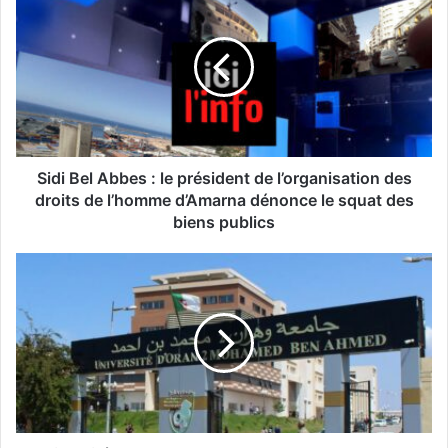
i
d
i
B
e
l
A
b
b
Sidi Bel Abbes : le président de l’organisation des
e
droits de l’homme d’Amarna dénonce le squat des
s
biens publics
:
l
U
e
n
p
i
r
v
é
e
s
r
i
s
d
i
e
t