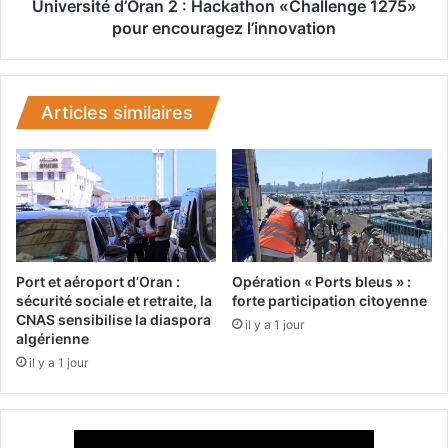
n
é
Université d’Oran 2 : Hackathon «Challenge 1275»
t
d
pour encouragez l’innovation
d
’
e
O
l
r
’
a
Articles similaires
o
n
r
2
g
:
a
H
n
a
i
c
s
k
a
a
Port et aéroport d’Oran :
Opération « Ports bleus » :
t
t
sécurité sociale et retraite, la
forte participation citoyenne
i
CNAS sensibilise la diaspora
h
il y a 1 jour
o
algérienne
o
n
n
il y a 1 jour
d
«
e
C
s
h
d
a