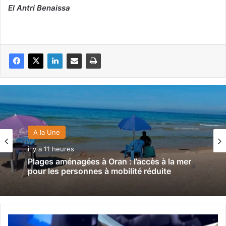
El Antri Benaissa
A la Une
il y a 11 heures
Plages aménagées à Oran : l’accès à la mer
pour les personnes à mobilité réduite
S