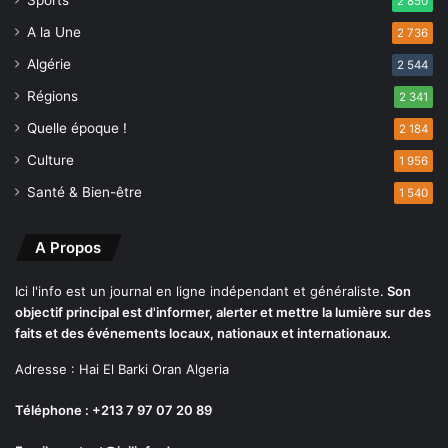
n
2 850
s
A la Une
2 736
p
Algérie
u
2 544
b
Régions
2 341
l
i
Quelle époque !
2 184
c
Culture
1 956
s
Santé & Bien-être
1 540
A Propos
Ici l'info est un journal en ligne indépendant et généraliste.
Son
objectif principal est d'informer, alerter et mettre la lumière sur des
faits et des événements locaux, nationaux et internationaux.
Adresse : Hai El Barki Oran Algeria
Téléphone : +213 7 97 07 20 89