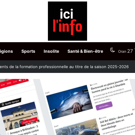
27
égions
Sports
Insolite
Santé & Bien-être
Oran
ontre la clavelée