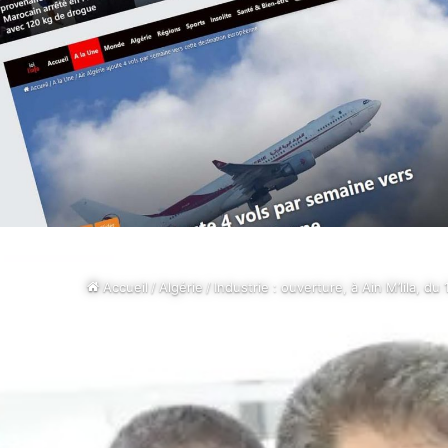
Accueil
/
Algérie
/
Industrie : ouverture, à Ain M’lila, 