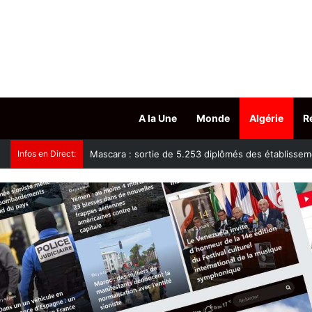
A la Une
Monde
Algérie
R
Infos en Direct:
Tissemsilt : plus de 15.500 têtes d’ovins vaccinés c