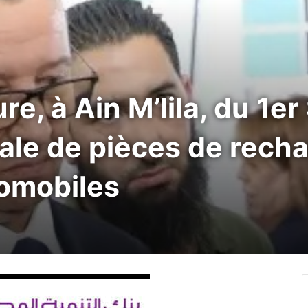
re, à Ain M’lila, du 1er
ale de pièces de rech
tomobiles