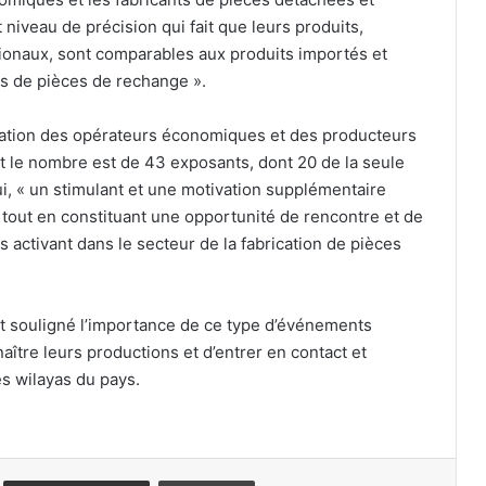
 niveau de précision qui fait que leurs produits,
Tiaret : six morts dans une violente
ionaux, sont comparables aux produits importés et
collision entre une voiture et un
ons de pièces de rechange ».
camion
cipation des opérateurs économiques et des producteurs
Constantine : des équipes mobilisées
ont le nombre est de 43 exposants, dont 20 de la seule
pour soutenir les familles des victimes
ui, « un stimulant et une motivation supplémentaire
du drame routier
, tout en constituant une opportunité de rencontre et de
activant dans le secteur de la fabrication de pièces
Relizane : plus de 13 quintaux de
viande blanche impropre à la
consommation saisis
nt souligné l’importance de ce type d’événements
Ligue 1 Mobilis : le calendrier officiel
ître leurs productions et d’entrer en contact et
de la saison 2026-2027 dévoilé
s wilayas du pays.
Le lien sacré entre le peuple et son
Armée, un bouclier protecteur et un
vecteur d’unité et de stabilité pour le