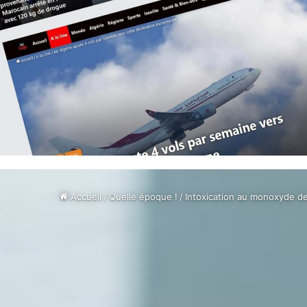
Accueil
/
Quelle époque !
/
Intoxication au monoxyde de