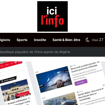
27
égions
Sports
Insolite
Santé & Bien-être
Oran
stère fixe les dates du choix des postes