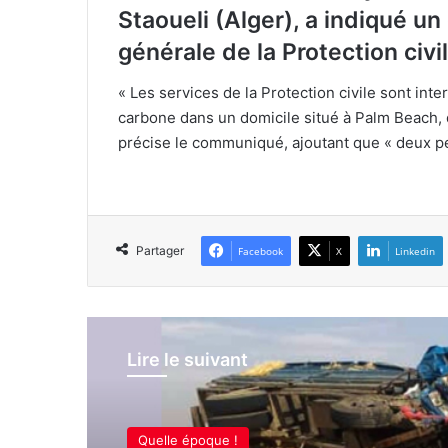
Staoueli (Alger), a indiqué u
générale de la Protection civ
« Les services de la Protection civile sont in
carbone dans un domicile situé à Palm Beach, 
précise le communiqué, ajoutant que « deux pe
Partager
Facebook
X
Linkedin
Lire le suivant
Quelle époque !