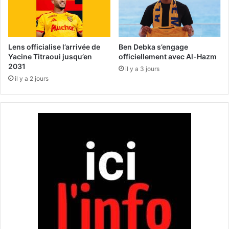
n
2
t
0
s
2
d
4
e
(
Lens officialise l’arrivée de
Ben Debka s’engage
m
3
Yacine Titraoui jusqu’en
officiellement avec Al-Hazm
a
2031
e
il y a 3 jours
i
j
il y a 2 jours
n
o
u
r
n
é
e
)
:
S
k
a
n
d
e