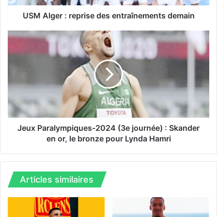
:
r
USM Alger : reprise des entraînements demain
e
p
J
r
e
i
u
s
x
e
P
d
a
e
r
s
a
e
l
n
y
Jeux Paralympiques-2024 (3e journée) : Skander
t
m
en or, le bronze pour Lynda Hamri
r
p
a
i
î
q
n
u
Articles similaires
e
e
m
s
e
-