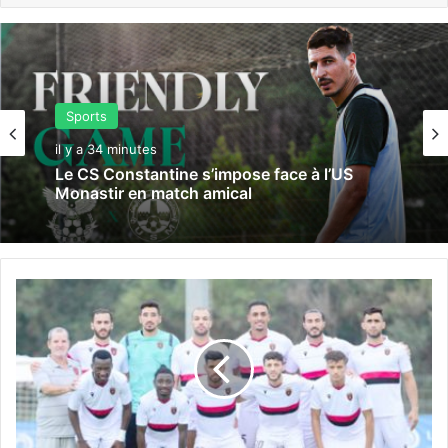
Sports
il y a 34 minutes
Le CS Constantine s’impose face à l’US
Monastir en match amical
U
S
M
A
l
g
e
r