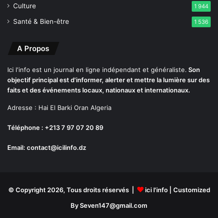
d
Culture
1 944
a
Santé & Bien-être
1 536
H
a
m
A Propos
r
i
Ici l'info est un journal en ligne indépendant et généraliste.
Son
objectif principal est d'informer, alerter et mettre la lumière sur des
faits et des événements locaux, nationaux et internationaux.
Adresse : Hai El Barki Oran Algeria
Téléphone : +213 7 97 07 20 89
Email: contact@icilinfo.dz
© Copyright 2026, Tous droits réservés |
ici l'info
| Customized
By Seven147@gmail.com