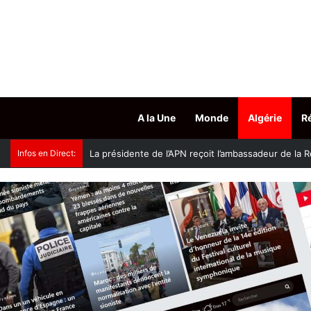
A la Une
Monde
Algérie
R
Infos en Direct:
Accès aux grades hospitalo-universitaires : le mini