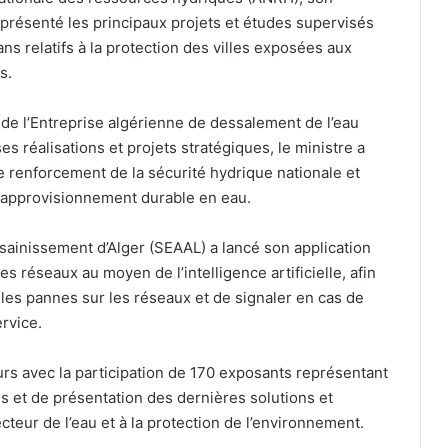
présenté les principaux projets et études supervisés
lans relatifs à la protection des villes exposées aux
s.
 de l’Entreprise algérienne de dessalement de l’eau
Mehdi Tahrat met un terme à sa
carrière professionnelle
es réalisations et projets stratégiques, le ministre a
le renforcement de la sécurité hydrique nationale et
 un approvisionnement durable en eau.
Coupe de la Confédération : l’USMA et
le CRB fixés sur leurs adversaires
ssainissement d’Alger (SEAAL) a lancé son application
potentiels
s réseaux au moyen de l’intelligence artificielle, afin
r les pannes sur les réseaux et de signaler en cas de
Ligue des champions d’Afrique : le MC
ervice.
Alger débutera face au Nigérien de
Nigelec
ours avec la participation de 170 exposants représentant
s et de présentation des dernières solutions et
La JS Kabylie inaugure un centre de
formation au nom de Hannachi pour
eur de l’eau et à la protection de l’environnement.
ses 80 ans