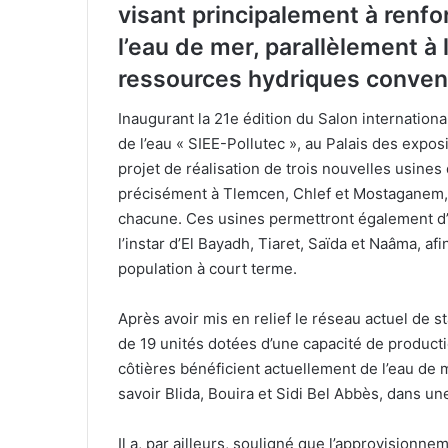
visant principalement à renfo
l’eau de mer, parallèlement à 
ressources hydriques convent
Inaugurant la 21e édition du Salon internation
de l’eau « SIEE-Pollutec », au Palais des expos
projet de réalisation de trois nouvelles usine
précisément à Tlemcen, Chlef et Mostaganem, 
chacune. Ces usines permettront également d’ap
l’instar d’El Bayadh, Tiaret, Saïda et Naâma, afi
population à court terme.
Après avoir mis en relief le réseau actuel de 
de 19 unités dotées d’une capacité de productio
côtières bénéficient actuellement de l’eau de me
savoir Blida, Bouira et Sidi Bel Abbès, dans u
Il a, par ailleurs, souligné que l’approvision