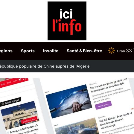
33
égions
Sports
Insolite
Santé & Bien-être
Oran
stère fixe les dates du choix des postes