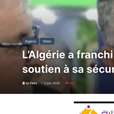
Algérie
Slider
L’Algérie a franch
soutien à sa sécu
Ici l'Info
2 juin 2026
402