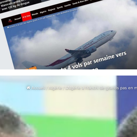
Accueil
/
Algérie
/
L’Algérie a franchi de grands pas en 