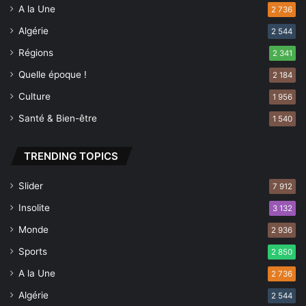
A la Une
2 736
-
l
Algérie
2 544
e
Régions
2 341
-
f
Quelle époque !
2 184
e
Culture
1 956
u
Santé & Bien-être
1 540
TRENDING TOPICS
Slider
7 912
Insolite
3 132
Monde
2 936
Sports
2 850
A la Une
2 736
Algérie
2 544