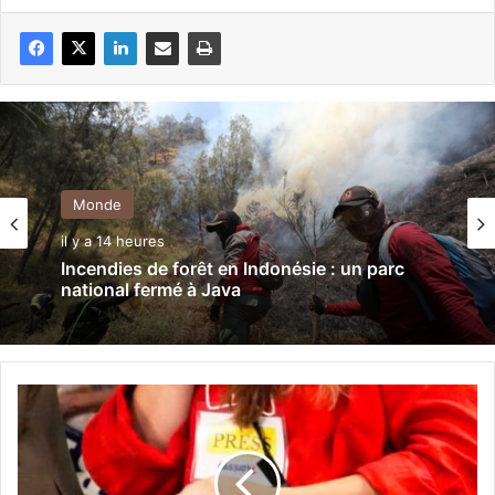
Monde
il y a 14 heures
Incendies de forêt en Indonésie : un parc
national fermé à Java
L
e
P
e
n