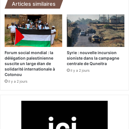
l
s
Articles similaires
’
t
a
e
c
s
c
u
è
r
s
l
d
e
e
L
Forum social mondial : la
Syrie : nouvelle incursion
s
i
délégation palestinienne
sioniste dans la campagne
j
suscite un large élan de
centrale de Quneitra
b
solidarité internationale à
o
a
il y a 2 jours
Cotonou
u
n
r
il y a 2 jours
:
n
l
a
’
l
O
i
N
s
U
t
a
e
p