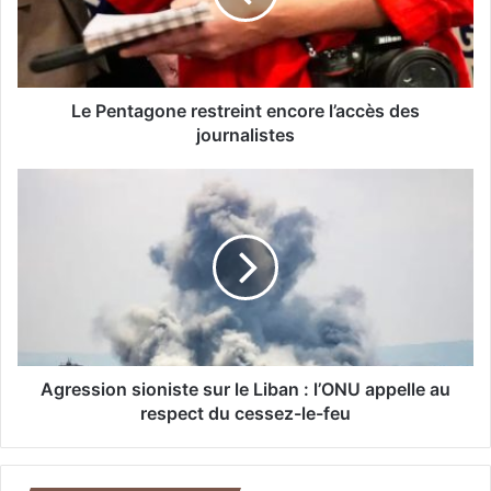
t
a
g
o
n
Le Pentagone restreint encore l’accès des
e
journalistes
r
e
A
s
g
t
r
r
e
e
s
i
s
n
i
t
o
e
n
n
s
Agression sioniste sur le Liban : l’ONU appelle au
c
i
respect du cessez-le-feu
o
o
r
n
e
i