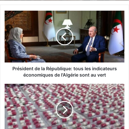
P
r
é
s
i
d
e
n
t
d
Président de la République: tous les indicateurs
e
économiques de l'Algérie sont au vert
l
a
C
R
o
é
n
p
s
u
t
b
a
l
n
i
t