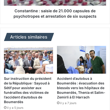
q
i
u
n
Constantine : saisie de 21.000 capsules de
e
e
psychotropes et arrestation de six suspects
:
:
t
s
o
a
u
i
Articles similaires
s
s
l
i
e
e
s
d
i
e
n
2
d
1
i
.
Sur instruction du président
Accident d’autobus à
c
0
de la République : Sayoud à
Boumerdès : évacuation des
a
Sétif pour assister aux
blessés vers les hôpitaux de
0
funérailles des victimes de
Boumerdès, Thenia et Salim-
t
0
l’accident d’autobus de
Zemirli à El Harrach
e
c
Boumerdès
u
il y a 7 jours
a
il y a 5 jours
r
p