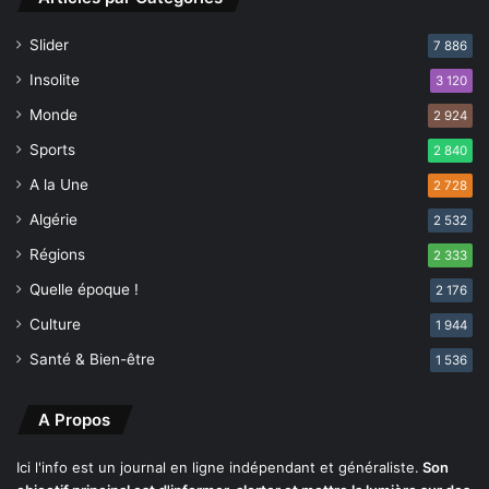
i
a
e
r
Slider
7 886
s
r
o
e
Insolite
3 120
n
s
Monde
2 924
t
t
a
a
Sports
2 840
u
t
A la Une
2 728
v
i
e
o
Algérie
2 532
r
n
Régions
2 333
t
d
e
Quelle époque !
2 176
s
Culture
1 944
i
x
Santé & Bien-être
1 536
s
u
A Propos
s
p
e
Ici l'info est un journal en ligne indépendant et généraliste.
Son
c