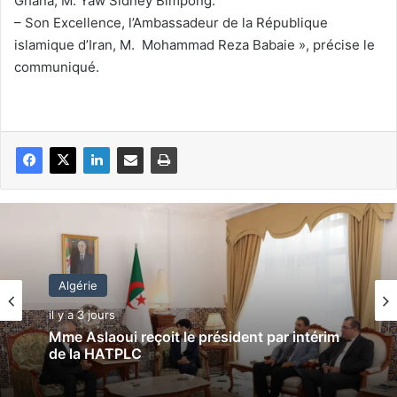
Ghana, M. Yaw Sidney Bimpong.
– Son Excellence, l’Ambassadeur de la République
islamique d’Iran, M. Mohammad Reza Babaie », précise le
communiqué.
Algérie
il y a 3 jours
Mme Aslaoui reçoit le président par intérim
de la HATPLC