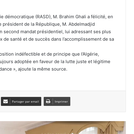
l’Algérie reçoit les condoléances de
plusieurs pays frères et amis
e démocratique (RASD), M. Brahim Ghali a félicité, en
e président de la République, M. Abdelmadjid
Accident d’autobus à Boumerdès : les
premiers éléments de l’enquête
n second mandat présidentiel, lui adressant ses plus
révèlent que le conducteur décédé
ux de santé et de succès dans l’accomplissement de sa
était sous l’emprise de stupéfiants
Accident d’autobus à Boumerdès :
sition indéfectible et de principe que l’Algérie,
l’ANIRA dénonce des manquements
oujours adoptée en faveur de la lutte juste et légitime
aux règles du traitement humain des
ndance », ajoute la même source.
crises par certaines chaînes
Membre du Conseil de la nation et fils
du chahid symbole Mostefa Ben
Boulaïd : le président de la République
présente ses condoléances suite
Partager par email
Imprimer
au décès d’Abdelhak Ben Boulaïd,
Said Sayoud : les autorités
sécuritaires mènent les enquêtes
nécessaires pour élucider les
circonstances