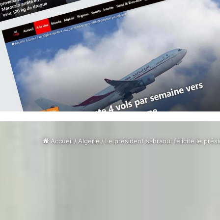
Accueil
/
Algérie
/
Le président sahraoui félicite le pré