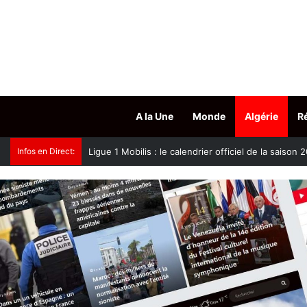
A la Une
Monde
Algérie
R
Infos en Direct:
Oued Smar : le cinéma en plein air fait son grand r