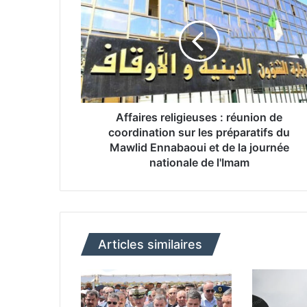
f
f
a
i
r
e
s
r
e
Affaires religieuses : réunion de
l
coordination sur les préparatifs du
i
Mawlid Ennabaoui et de la journée
g
nationale de l'Imam
i
e
u
s
e
Articles similaires
s
:
r
é
u