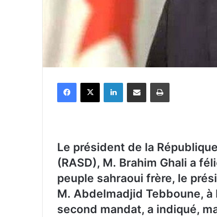
Facebook
X
Linkedin
Partager par email
Imprimer
Le président de la Républiqu
(RASD), M. Brahim Ghali a fél
peuple sahraoui frère, le prés
M. Abdelmadjid Tebboune, à l
second mandat, a indiqué, m