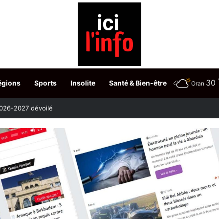
30
égions
Sports
Insolite
Santé & Bien-être
Oran
etour