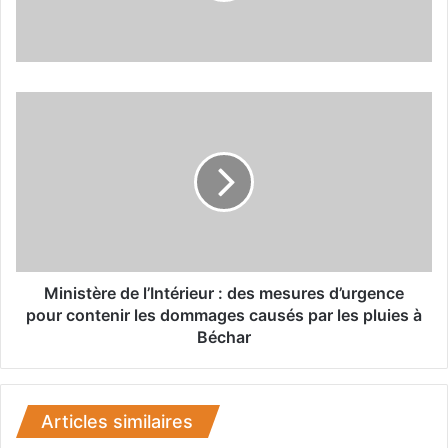
M
i
n
i
s
t
è
r
e
d
Ministère de l’Intérieur : des mesures d’urgence
e
pour contenir les dommages causés par les pluies à
l
Béchar
’
I
n
t
Articles similaires
é