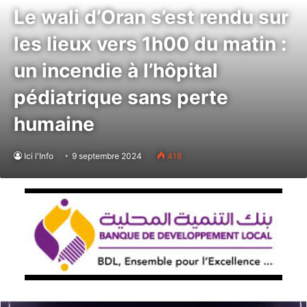
Le wali d’Oran s’est rendu sur
les lieux vers 1h00 du matin :
un incendie à l’hôpital
pédiatrique sans perte
humaine
Ici l'Info
9 septembre 2024
418