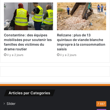
r
i
e
u
r
:
d
Constantine : des équipes
Relizane : plus de 13
e
mobilisées pour soutenir les
quintaux de viande blanche
s
familles des victimes du
impropre à la consommation
drame routier
saisis
m
e
il y a 2 jours
il y a 2 jours
s
u
r
e
s
d
’
Articles par Categories
u
r
Slider
7 887
g