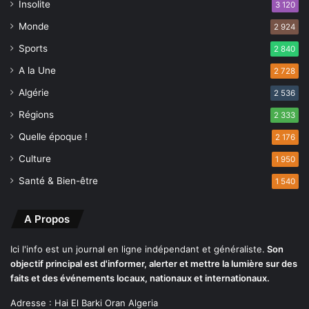
e
Insolite
3 120
n
Monde
2 924
c
e
Sports
2 840
p
A la Une
2 728
o
u
Algérie
2 536
r
Régions
2 333
c
o
Quelle époque !
2 176
n
Culture
1 950
t
e
Santé & Bien-être
1 540
n
i
A Propos
r
l
Ici l'info est un journal en ligne indépendant et généraliste.
Son
e
objectif principal est d'informer, alerter et mettre la lumière sur des
s
faits et des événements locaux, nationaux et internationaux.
d
o
Adresse : Hai El Barki Oran Algeria
m