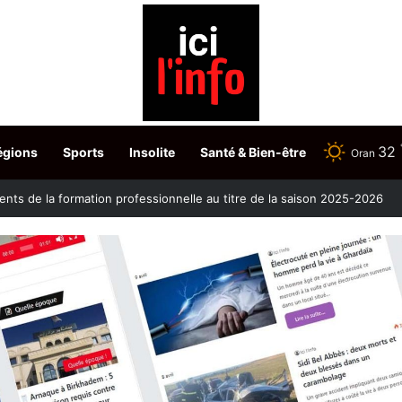
32
égions
Sports
Insolite
Santé & Bien-être
Oran
ontre la clavelée