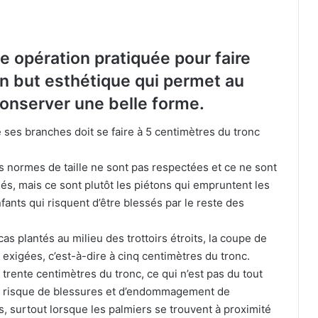
ne opération pratiquée pour faire
 un but esthétique qui permet au
conserver une belle forme.
 ses branches doit se faire à 5 centimètres du tronc
s normes de taille ne sont pas respectées et ce ne sont
s, mais ce sont plutôt les piétons qui empruntent les
enfants qui risquent d’être blessés par le reste des
cas plantés au milieu des trottoirs étroits, la coupe de
 exigées, c’est-à-dire à cinq centimètres du tronc.
Coupe de la Confédération : l’USMA et
rente centimètres du tronc, ce qui n’est pas du tout
le CRB fixés sur leurs adversaires
potentiels
un risque de blessures et d’endommagement de
, surtout lorsque les palmiers se trouvent à proximité