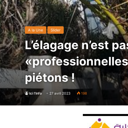
A la Une
Slider
L’élagage n’est p
«professionnelles
piétons !
Ici l'Info
27 avril 2023
198