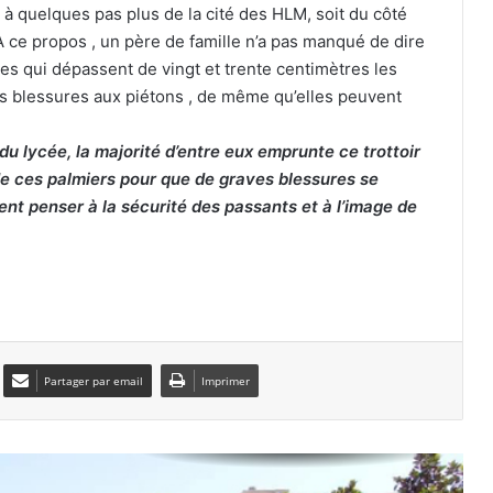
Ligue des champions d’Afrique : le MC
 à quelques pas plus de la cité des HLM, soit du côté
Alger débutera face au Nigérien de
A ce propos , un père de famille n’a pas manqué de dire
Nigelec
s qui dépassent de vingt et trente centimètres les
s blessures aux piétons , de même qu’elles peuvent
La JS Kabylie inaugure un centre de
formation au nom de Hannachi pour
du lycée, la majorité d’entre eux emprunte ce trottoir
ses 80 ans
 de ces palmiers pour que de graves blessures se
nt penser à la sécurité des passants et à l’image de
Tiaret : six morts dans une violente
collision entre une voiture et un
camion
Constantine : des équipes mobilisées
pour soutenir les familles des victimes
du drame routier
Partager par email
Imprimer
Fuyant la fournaise régnant dans leurs
foyers : bivouac nocturne sur les
plages d’Aïn El Turck