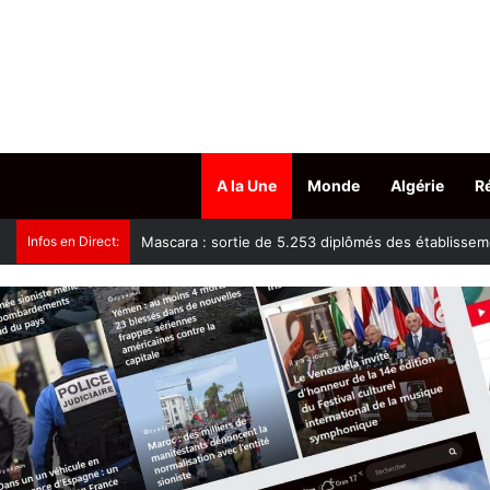
A la Une
Monde
Algérie
R
Infos en Direct:
Tissemsilt : plus de 15.500 têtes d’ovins vaccinés c