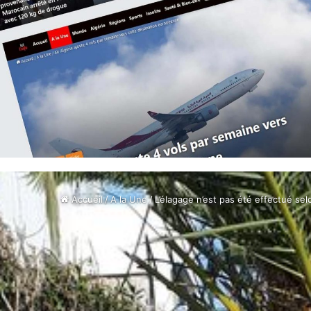
Accueil
/
A la Une
/
L’élagage n’est pas été effectué se