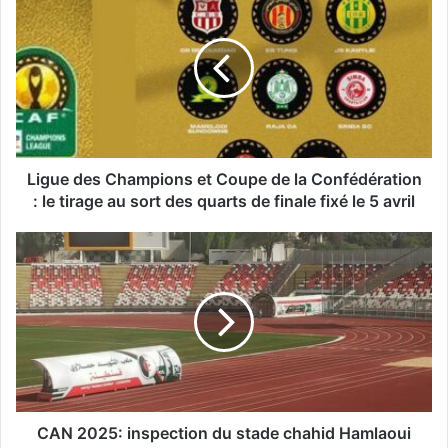
i
g
u
e
d
e
s
C
h
Ligue des Champions et Coupe de la Confédération
a
: le tirage au sort des quarts de finale fixé le 5 avril
m
p
C
i
A
o
N
n
2
s
0
e
2
t
5
C
:
o
i
u
n
CAN 2025: inspection du stade chahid Hamlaoui