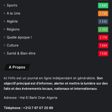
d
a
Sports
2 840
e
r
f
A la Une
u
2 728
i
n
Algérie
2 532
n
e
a
c
Régions
2 333
l
o
Quelle époque !
2 176
e
m
f
m
Culture
1 944
i
i
Santé & Bien-être
1 536
x
s
é
s
l
i
A Propos
e
o
5
n
Ici l'info est un journal en ligne indépendant et généraliste.
Son
a
d
objectif principal est d'informer, alerter et mettre la lumière sur des
v
e
faits et des événements locaux, nationaux et internationaux.
r
l
i
a
Adresse : Hai El Barki Oran Algeria
l
C
Téléphone : +213 7 97 07 20 89
A