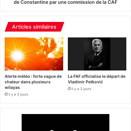
p
s
de Constantine par une commission de la CAF
e
p
d
e
e
c
l
t
Articles similaires
a
i
C
o
o
n
n
d
f
u
é
s
d
t
é
a
Alerte météo : forte vague de
La FAF officialise le départ de
r
d
chaleur dans plusieurs
Vladimir Petković
a
wilayas
e
il y a 3 jours
t
c
il y a 3 jours
i
h
o
a
n
h
:
i
l
d
e
H