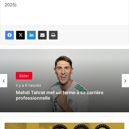
2025).
Slider
il y a 6 heures
Mehdi Tahrat met un terme à sa carrière
professionnelle
L