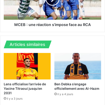
r
:
a
u
i
n
n
e
e
r
MCEB : une réaction s’impose face au RCA
m
é
e
a
n
c
t
t
Articles similaires
s
i
c
o
e
n
l
s
u
’
n
i
d
m
i
p
Lens officialise l’arrivée de
Ben Debka s’engage
a
o
Yacine Titraoui jusqu’en
officiellement avec Al-Hazm
p
2031
s
il y a 4 jours
r
e
il y a 3 jours
è
f