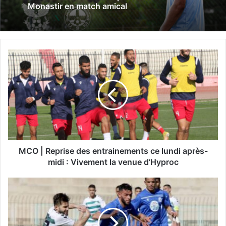
Monastir en match amical
M
C
O
|
R
e
p
r
i
s
MCO | Reprise des entrainements ce lundi après-
e
midi : Vivement la venue d’Hyproc
d
e
M
s
C
e
E
n
B
t