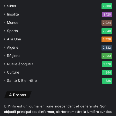
e
Slider
d
7 886
’
Insolite
3 120
H
Monde
y
2 924
p
Sports
2 840
r
o
A la Une
2 728
c
Algérie
2 532
Régions
2 333
Quelle époque !
2 176
Culture
1 944
Santé & Bien-être
1 536
A Propos
Ici l'info est un journal en ligne indépendant et généraliste.
Son
objectif principal est d'informer, alerter et mettre la lumière sur des