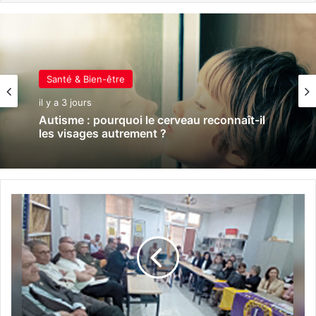
Santé & Bien-être
il y a 3 jours
Autisme : pourquoi le cerveau reconnaît-il
les visages autrement ?
L
i
o
n
s
C
l
u