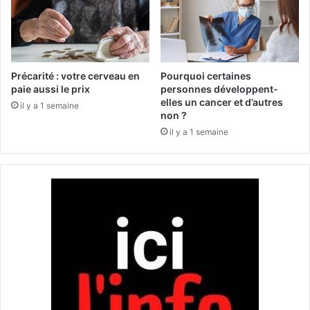
n
i
f
t
a
e
n
r
t
r
Précarité : votre cerveau en
Pourquoi certaines
s
a
paie aussi le prix
personnes développent-
d
elles un cancer et d’autres
n
il y a 1 semaine
non ?
i
é
a
e
il y a 1 semaine
b
n
é
,
t
k
i
e
q
t
u
o
e
:
s
q
i
u
s
e
s
l
u
s