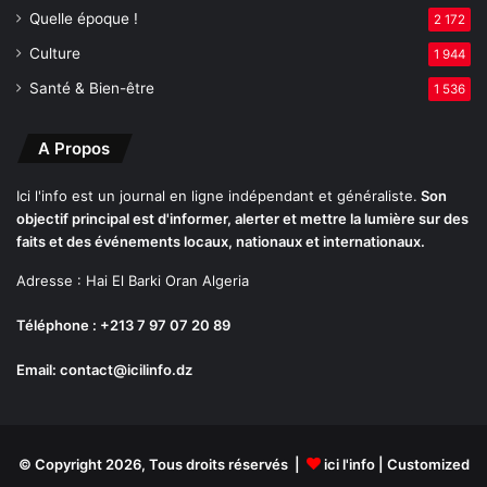
u
Quelle époque !
2 172
r
Culture
v
1 944
o
Santé & Bien-être
1 536
t
r
e
A Propos
s
a
Ici l'info est un journal en ligne indépendant et généraliste.
Son
n
objectif principal est d'informer, alerter et mettre la lumière sur des
t
faits et des événements locaux, nationaux et internationaux.
é
Adresse : Hai El Barki Oran Algeria
c
a
Téléphone : +213 7 97 07 20 89
r
d
Email: contact@icilinfo.dz
i
a
q
u
© Copyright 2026, Tous droits réservés |
ici l'info
| Customized
e
?