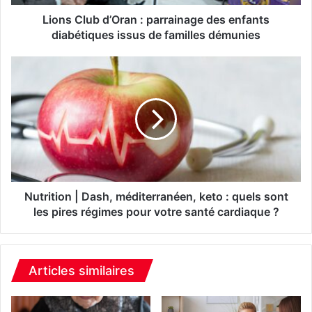
b
d
Lions Club d’Oran : parrainage des enfants
’
diabétiques issus de familles démunies
O
r
N
a
u
n
t
:
r
p
i
a
t
r
i
r
o
a
n
i
|
Nutrition | Dash, méditerranéen, keto : quels sont
n
D
les pires régimes pour votre santé cardiaque ?
a
a
g
s
e
h
d
,
Articles similaires
e
m
s
é
e
d