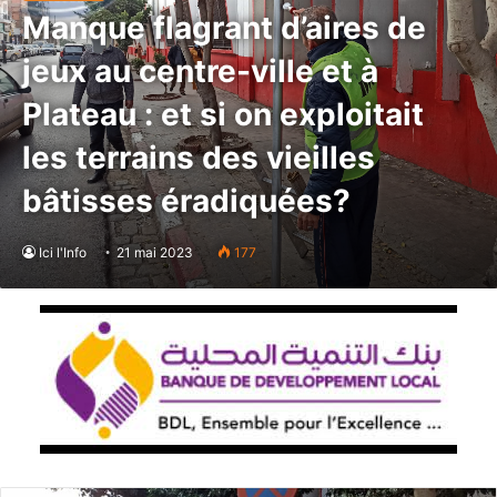
Manque flagrant d’aires de
jeux au centre-ville et à
Plateau : et si on exploitait
les terrains des vieilles
bâtisses éradiquées?
Ici l'Info
21 mai 2023
177