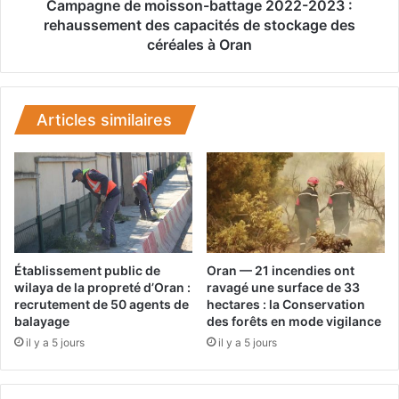
n
e
Campagne de moisson-battage 2022-2023 :
e
m
rehaussement des capacités de stockage des
v
o
céréales à Oran
a
i
s
s
t
s
e
o
Articles similaires
c
n
a
-
m
b
p
a
a
t
g
t
n
a
e
g
Établissement public de
Oran — 21 incendies ont
d
e
wilaya de la propreté d’Oran :
ravagé une surface de 33
e
2
recrutement de 50 agents de
hectares : la Conservation
n
balayage
des forêts en mode vigilance
0
e
2
il y a 5 jours
il y a 5 jours
t
2
t
-
o
2