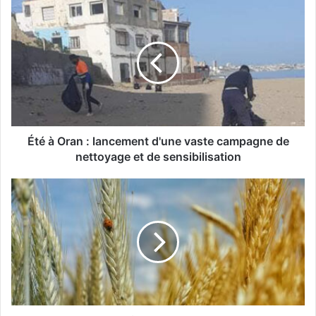
É
t
é
à
O
r
a
n
:
l
Été à Oran : lancement d'une vaste campagne de
a
nettoyage et de sensibilisation
n
c
C
e
a
m
m
e
p
n
a
t
g
d
n
'
e
u
d