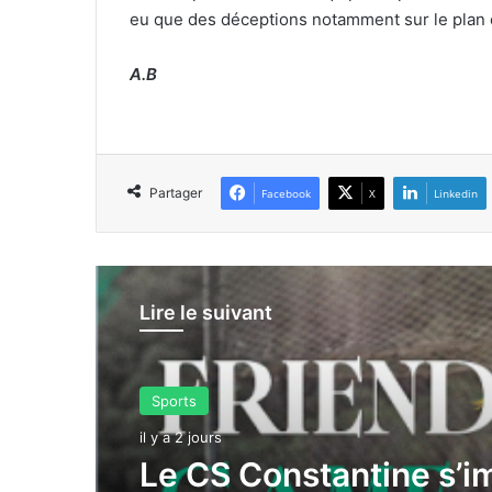
eu que des déceptions notamment sur le plan c
A.B
Partager
Facebook
X
Linkedin
Lire le suivant
Slider
Sports
il y a 2 jours
il y a 2 jours