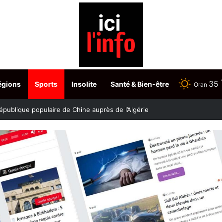
35
égions
Sports
Insolite
Santé & Bien-être
Oran
stère fixe les dates du choix des postes