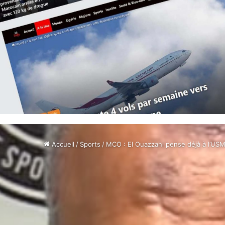
Accueil
/
Sports
/
MCO : El Ouazzani pense déjà à l’US