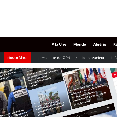
A la Une
Monde
Algérie
R
Infos en Direct:
Accès aux grades hospitalo-universitaires : le mini