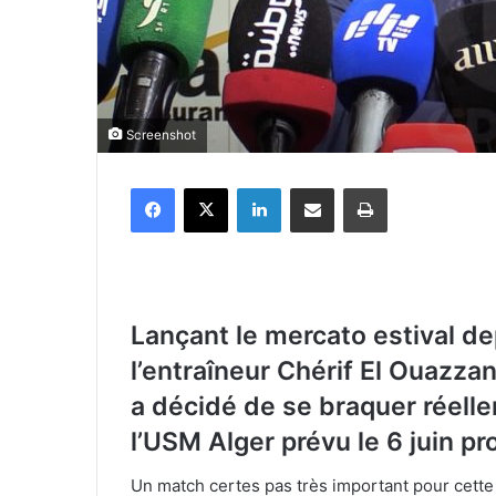
Screenshot
Facebook
X
Linkedin
Partager par email
Imprimer
Lançant le mercato estival de
l’entraîneur Chérif El Ouazza
a décidé de se braquer réell
l’USM Alger prévu le 6 juin p
Un match certes pas très important pour cette