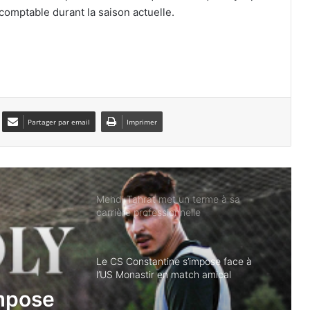
omptable durant la saison actuelle.
Les Vertes dominent le Kenya et filent
en quarts de finale
Zineddine Belaïd s’engage
officiellement avec Al-Taawoun
Partager par email
Imprimer
Mehdi Tahrat met un terme à sa
carrière professionnelle
Le CS Constantine s’impose face à
l’US Monastir en match amical
Coupe de la Confédération : l’USMA et
le CRB fixés sur leurs adversaires
potentiels