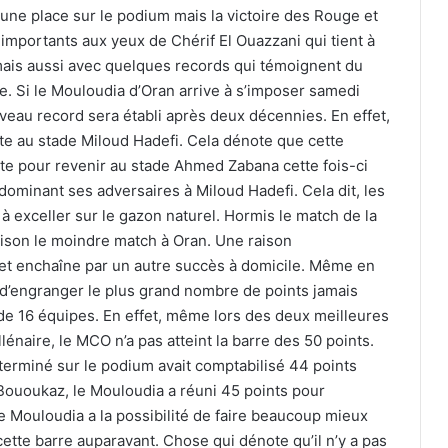
une place sur le podium mais la victoire des Rouge et
 importants aux yeux de Chérif El Ouazzani qui tient à
ais aussi avec quelques records qui témoignent du
e. Si le Mouloudia d’Oran arrive à s’imposer samedi
veau record sera établi après deux décennies. En effet,
ite au stade Miloud Hadefi. Cela dénote que cette
xte pour revenir au stade Ahmed Zabana cette fois-ci
 dominant ses adversaires à Miloud Hadefi. Cela dit, les
Ligue 1 Mobilis : le calendrier officiel
exceller sur le gazon naturel. Hormis le match de la
de la saison 2026-2027 dévoilé
aison le moindre match à Oran. Une raison
et enchaîne par un autre succès à domicile. Même en
La FAF officialise le départ de Vladimir
 d’engranger le plus grand nombre de points jamais
Petković
de 16 équipes. En effet, même lors des deux meilleures
énaire, le MCO n’a pas atteint la barre des 50 points.
 terminé sur le podium avait comptabilisé 44 points
Petković bientôt sur le banc de
 Bououkaz, le Mouloudia a réuni 45 points pour
l’Arabie saoudite ?
le Mouloudia a la possibilité de faire beaucoup mieux
 cette barre auparavant. Chose qui dénote qu’il n’y a pas