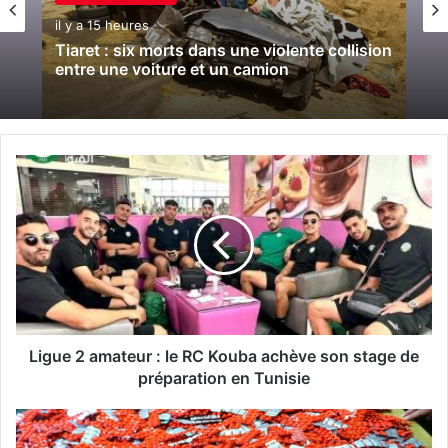
il y a 15 heures
Tiaret : six morts dans une violente collision
entre une voiture et un camion
L
i
g
u
e
2
a
m
a
t
Ligue 2 amateur : le RC Kouba achève son stage de
e
préparation en Tunisie
u
r
T
:
i