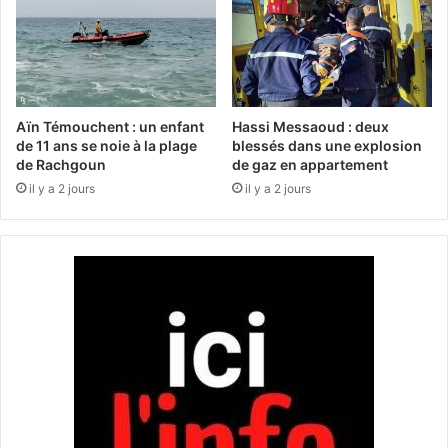
i
s
v
d
e
e
d
3
e
.
c
8
Aïn Témouchent : un enfant
Hassi Messaoud : deux
o
0
de 11 ans se noie à la plage
blessés dans une explosion
n
de Rachgoun
de gaz en appartement
0
t
u
il y a 2 jours
il y a 2 jours
r
n
e
i
b
t
a
é
n
s
d
d
e
e
d
p
e
r
p
o
l
d
u
u