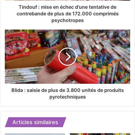
i
Tindouf : mise en échec d'une tentative de
s
contrebande de plus de 172.000 comprimés
e
psychotropes
e
n
B
é
l
c
i
h
d
e
a
c
:
d
s
'
a
u
i
n
s
Blida : saisie de plus de 3.800 unités de produits
e
i
pyrotechniques
t
e
e
d
n
e
t
p
Articles similaires
a
l
t
u