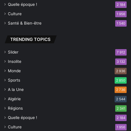
Quelle époque !
2 184
c
h
Culture
1 956
o
Santé & Bien-être
1 540
t
r
o
TRENDING TOPICS
p
e
Slider
7 912
s
Insolite
3 132
Monde
2 936
Sports
2 850
A la Une
2 736
Algérie
2 544
Régions
2 341
Quelle époque !
2 184
Culture
1 956