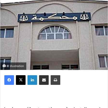
© illustration
Facebook
X
Linkedin
Partager par email
Imprimer