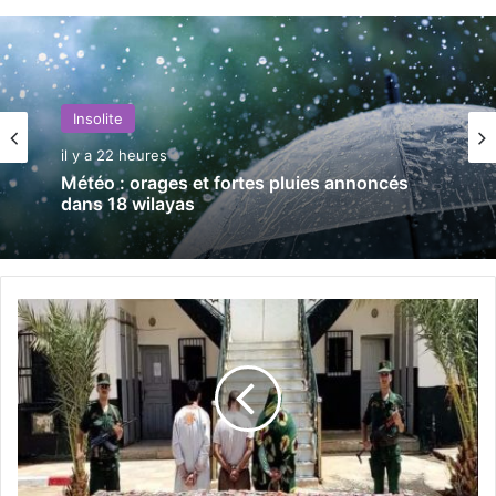
Insolite
il y a 22 heures
Météo : orages et fortes pluies annoncés
dans 18 wilayas
T
i
n
d
o
u
f
:
m