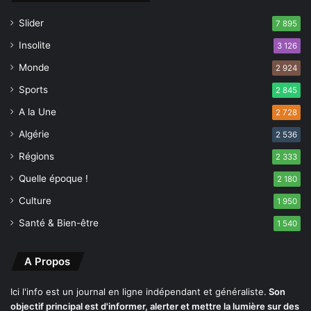
l
l
Slider
a
7 895
l
r
e
Insolite
3 126
g
s
Monde
e
2 924
d
p
é
Sports
2 845
a
t
r
A la Une
2 728
r
t
u
Algérie
2 536
i
i
c
Régions
t
2 333
i
s
Quelle époque !
2 180
p
p
a
Culture
a
1 950
t
r
Santé & Bien-être
1 540
i
u
o
n
n
i
A Propos
à
n
l
c
Ici l'info est un journal en ligne indépendant et généraliste.
Son
'
e
objectif principal est d'informer, alerter et mettre la lumière sur des