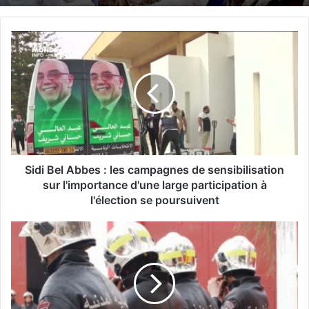
S
i
d
i
B
e
l
A
b
b
Sidi Bel Abbes : les campagnes de sensibilisation
e
sur l'importance d'une large participation à
s
l'élection se poursuivent
:
l
M
e
a
s
s
c
c
a
a
m
r