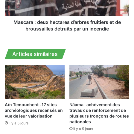
p
a
a
:
g
d
n
e
Mascara : deux hectares d’arbres fruitiers et de
e
u
broussailles détruits par un incendie
s
x
d
h
e
e
s
c
Articles similaires
e
t
n
a
s
r
i
e
b
s
i
d
l
’
i
a
Aïn Temouchent : 17 sites
Nâama : achèvement des
s
r
archéologiques recensés en
travaux de renforcement de
a
vue de leur valorisation
plusieurs tronçons de routes
b
t
nationales
r
il y a 5 jours
i
e
il y a 5 jours
o