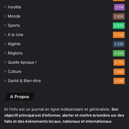
t
n
Insolite
3 114
i
n
Monde
2 924
q
e
u
s
Sports
2 835
e
a
A la Une
n
2 724
d
a
m
Algérie
2 532
t
i
Régions
i
2 329
s
o
e
Quelle époque !
2 172
n
s
a
Culture
1 944
a
l
u
Santé & Bien-être
1 536
e
x
d
u
e
A Propos
r
r
g
é
e
Ici l'info est un journal en ligne indépendant et généraliste.
Son
i
n
objectif principal est d'informer, alerter et mettre la lumière sur des
n
c
faits et des événements locaux, nationaux et internationaux.
s
e