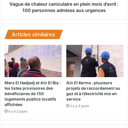
e
a
Vague de chaleur caniculaire en plein mois d’avril :
l
l
100 personnes admises aux urgences
a
e
J
u
u
r
s
c
Articles similaires
t
a
i
n
c
i
e
c
,
u
G
l
a
a
r
i
Mers El Hadjadj et Aïn El Bia :
Aïn El Kerma : plusieurs
d
r
les listes provisoires des
projets de raccordement au
e
bénéficiaires de 150
gaz et à l’électricité mis en
e
d
logements publics locatifs
service
e
affichées
e
n
il y a 2 jours
s
il y a 2 jours
p
s
l
c
e