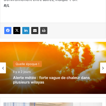
R/L
Quelle époque !
il y a 2 jours
Alerte météo : forte vague de chaleur dans
plusieurs wilayas
M