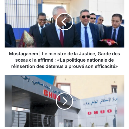
o
s
t
a
g
a
n
e
m
Mostaganem | Le ministre de la Justice, Garde des
|
sceaux l’a affirmé : «La politique nationale de
L
réinsertion des détenus a prouvé son efficacité»
e
m
V
i
a
n
g
i
u
s
e
t
d
r
e
e
c
d
h