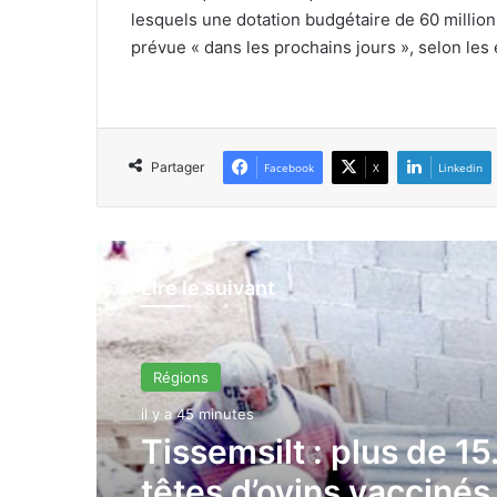
lesquels une dotation budgétaire de 60 millions
prévue « dans les prochains jours », selon les 
Partager
Facebook
X
Linkedin
Lire le suivant
Régions
il y a 45 minutes
Tissemsilt : plus de 1
têtes d’ovins vaccinés