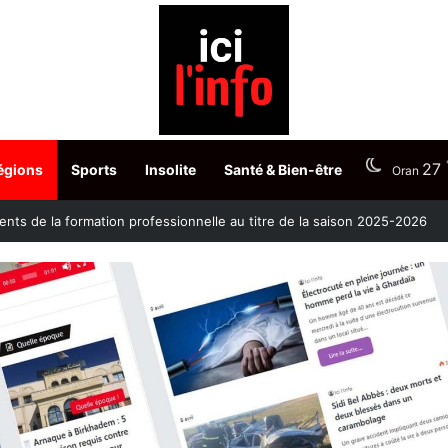
27
égions
Sports
Insolite
Santé & Bien-être
Oran
nts de la formation professionnelle au titre de la saison 2025-2026