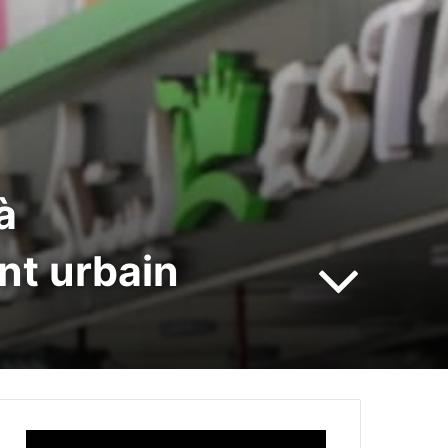
à
nt urbain