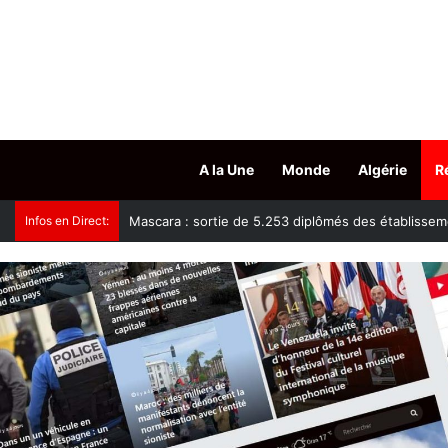
A la Une
Monde
Algérie
R
Infos en Direct:
Mascara : sortie de 5.253 diplômés des établisseme