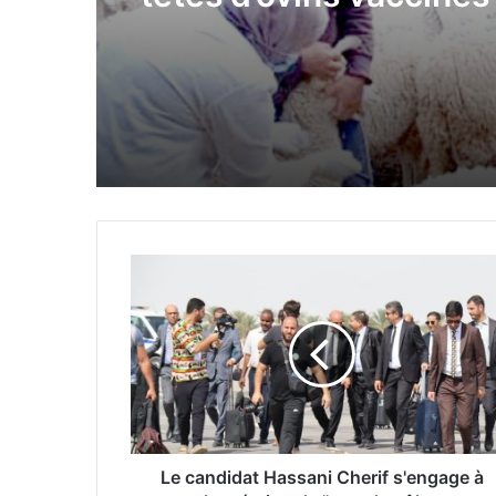
la clavelée
L
e
c
a
n
d
i
d
a
t
Le candidat Hassani Cherif s'engage à