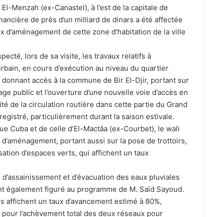
El-Menzah (ex-Canastel), à l’est de la capitale de
nancière de près d’un milliard de dinars a été affectée
aux d’aménagement de cette zone d’habitation de la ville
ecté, lors de sa visite, les travaux relatifs à
bain, en cours d’exécution au niveau du quartier
e donnant accès à la commune de Bir El-Djir, portant sur
rage public et l’ouverture d’une nouvelle voie d’accès en
té de la circulation routière dans cette partie du Grand
registré, particulièrement durant la saison estivale.
Mehdi Tahrat met un terme à sa
ue Cuba et de celle d’El-Mactâa (ex-Courbet), le wali
carrière professionnelle
 d’aménagement, portant aussi sur la pose de trottoirs,
isation d’espaces verts, qui affichent un taux
Coupe de la Confédération : l’USMA et
le CRB fixés sur leurs adversaires
x d’assainissement et d’évacuation des eaux pluviales
potentiels
nt également figuré au programme de M. Saïd Sayoud.
ns affichent un taux d’avancement estimé à 80%,
Ligue des champions d’Afrique : le MC
s pour l’achèvement total des deux réseaux pour