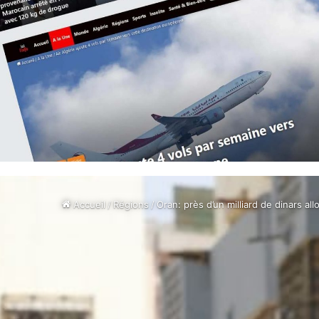
Accueil
/
Régions
/
Oran: près d’un milliard de dinars a