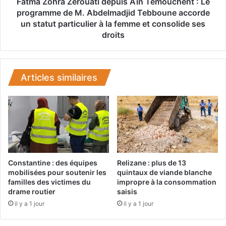
a
Fatma Zohra Zerouati depuis Aïn Temouchent : Le
d
Z
programme de M. Abdelmadjid Tebboune accorde
é
e
un statut particulier à la femme et consolide ses
n
r
droits
a
o
t
u
u
a
r
t
Articles similaires
e
i
n
d
t
e
-
p
i
u
l
i
s
s
l
A
Constantine : des équipes
Relizane : plus de 13
e
ï
mobilisées pour soutenir les
quintaux de viande blanche
s
n
familles des victimes du
impropre à la consommation
p
drame routier
saisis
T
r
e
il y a 1 jour
il y a 1 jour
o
m
p
o