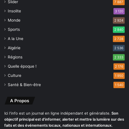
Slider
i
7 887
.
m
A
Insolite
3 120
e
b
n
Monde
d
2 924
t
e
Sports
2 840
s
l
?
A la Une
m
2 728
a
Algérie
2 536
d
j
Régions
2 333
i
Quelle époque !
2 176
d
T
Culture
1 950
e
Santé & Bien-être
1 540
b
b
o
A Propos
u
n
Ici l'info est un journal en ligne indépendant et généraliste.
Son
e
objectif principal est d'informer, alerter et mettre la lumière sur des
a
faits et des événements locaux, nationaux et internationaux.