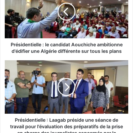
é
s
i
d
e
n
t
i
Présidentielle : le candidat Aouchiche ambitionne
e
d'édifier une Algérie différente sur tous les plans
l
l
P
e
r
:
é
l
s
e
i
c
d
a
e
n
n
d
t
i
i
Présidentielle : Laagab préside une séance de
d
e
travail pour l'évaluation des préparatifs de la prise
a
l
en charge des journalistes concernés par la