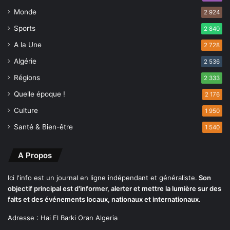
f
a
é
Monde
l
2 924
r
u
Sports
2 840
e
a
n
A la Une
t
2 728
t
i
Algérie
2 536
e
o
s
n
Régions
2 333
u
d
Quelle époque !
2 176
r
e
t
s
Culture
1 950
o
p
Santé & Bien-être
1 540
u
r
s
é
l
p
A Propos
e
a
s
r
Ici l'info est un journal en ligne indépendant et généraliste.
Son
p
a
objectif principal est d'informer, alerter et mettre la lumière sur des
l
t
faits et des événements locaux, nationaux et internationaux.
a
i
n
f
Adresse : Hai El Barki Oran Algeria
s
s