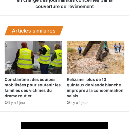
t
l
couverture de l'évènement
A
e
o
:
u
L
c
a
Articles similaires
h
a
i
g
c
a
h
b
e
p
a
r
m
é
b
s
Constantine : des équipes
Relizane : plus de 13
i
i
mobilisées pour soutenir les
quintaux de viande blanche
t
d
familles des victimes du
impropre à la consommation
i
drame routier
saisis
e
o
u
il y a 1 jour
il y a 1 jour
n
n
n
e
e
s
d
é