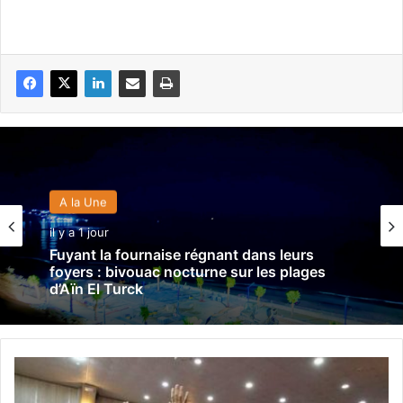
A la Une
il y a 1 jour
Fuyant la fournaise régnant dans leurs
foyers : bivouac nocturne sur les plages
d’Aïn El Turck
P
r