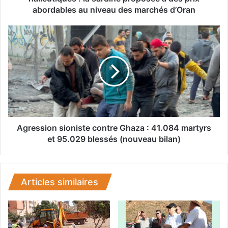
d
abordables au niveau des marchés d’Oran
e
l
A
a
g
p
r
ê
e
c
s
h
s
e
i
e
o
t
n
d
s
Agression sioniste contre Ghaza : 41.084 martyrs
e
i
et 95.029 blessés (nouveau bilan)
s
o
r
n
e
i
s
s
Articles similaires
s
t
o
e
u
c
r
o