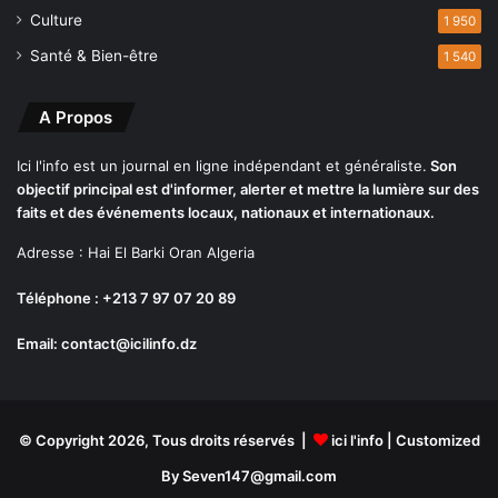
o
Culture
e
1 950
r
a
Santé & Bien-être
1 540
d
u
a
b
b
i
A Propos
l
l
e
a
Ici l'info est un journal en ligne indépendant et généraliste.
Son
s
n
objectif principal est d'informer, alerter et mettre la lumière sur des
a
)
faits et des événements locaux, nationaux et internationaux.
u
n
Adresse : Hai El Barki Oran Algeria
i
v
Téléphone : +213 7 97 07 20 89
e
Email: contact@icilinfo.dz
a
u
d
e
s
© Copyright 2026, Tous droits réservés |
ici l'info
| Customized
m
By Seven147@gmail.com
a