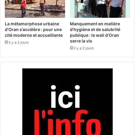
c
n
e
t
s
r
h
e
La métamorphose urbaine
Manquement en matière
a
G
d’Oran s’accélère : pour une
d’hygiène et de salubrité
l
cité moderne et accueillante
publique : le wali d’Oran
h
i
serre la vis
a
il y a 2 jours
e
z
il y a 2 jours
u
a
t
:
i
4
q
1
u
.
e
0
s
8
:
4
l
m
a
a
s
r
a
t
r
y