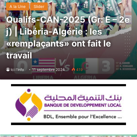
A la Une
Slider
Qualifs-CAN-2025 (Gr: E – 2e
j) | Libéria-Algérie : les
«remplaçants» ont fait le
travail
Ici l'Info
11 septembre 2024
419