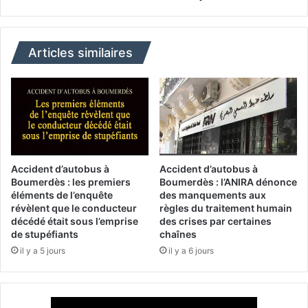
n
.
o
C
u
h
v
o
Articles similaires
e
r
l
f
o
a
u
i
t
n
i
s
l
i
s
s
Accident d’autobus à
Accident d’autobus à
p
t
Boumerdès : les premiers
Boumerdès : l’ANIRA dénonce
a
e
éléments de l’enquête
des manquements aux
t
révèlent que le conducteur
règles du traitement humain
s
décédé était sous l’emprise
des crises par certaines
i
u
de stupéfiants
chaînes
a
r
l
il y a 5 jours
il y a 6 jours
l
p
a
o
"
u
b