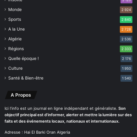
3 120
A
Monde
2 924
ï
d
Sports
2 840
E
A la Une
2 728
l
F
Algérie
2 536
i
Régions
2 333
t
r
Quelle époque !
2 176
e
Culture
1 950
t
d
Santé & Bien-être
1 540
e
s
A Propos
s
a
i
Ici l'info est un journal en ligne indépendant et généraliste.
Son
s
objectif principal est d'informer, alerter et mettre la lumière sur des
o
faits et des événements locaux, nationaux et internationaux.
n
Adresse : Hai El Barki Oran Algeria
s