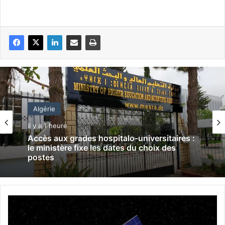
Algérie
il y a 1 heure
Accès aux grades hospitalo-universitaires :
le ministère fixe les dates du choix des
postes
E
t
a