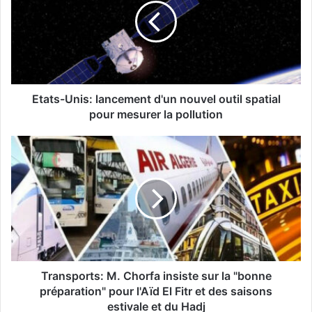
t
s
-
U
n
i
s
Etats-Unis: lancement d'un nouvel outil spatial
:
pour mesurer la pollution
l
a
T
n
r
c
a
e
n
m
s
e
p
n
o
t
r
d
t
'
s
Transports: M. Chorfa insiste sur la "bonne
u
:
préparation" pour l'Aïd El Fitr et des saisons
n
M
estivale et du Hadj