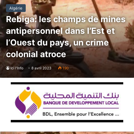
Algérie
Rebiga: les champs de mines
antipersonnel dans l’Est et
l’Ouest du pays, un crime
colonial atroce
Ici l'Info
8 avril 2023
190