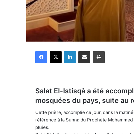
Facebook
X
Linkedin
Partager par email
Imprimer
Salat El-Istisqâ a été accompl
mosquées du pays, suite au r
Cette prière, accomplie ce jour, dans la matiné
référence à la Sunna du Prophète Mohammed 
pluies.