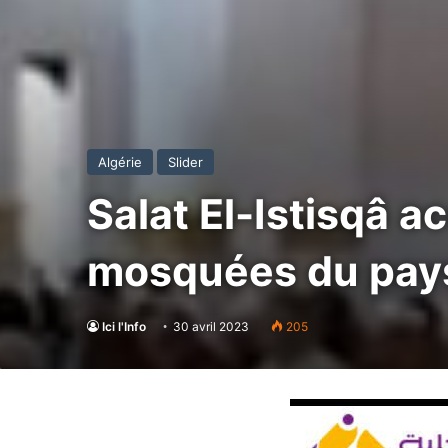
Algérie
Slider
Salat El-Istisqâ a
mosquées du pay
Ici l'Info
30 avril 2023
205