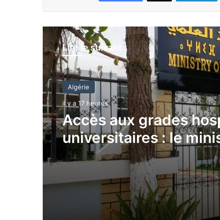
Lire le suivant
Algérie
Algérie
il y a 17 heures
il y a 17 heures
Accès aux grades hosp
universitaires : le mini
fixe les dates du choi
Hadj 1448H/2027 : tir
postes
sort aujourd’hui pour a
les listes définitives