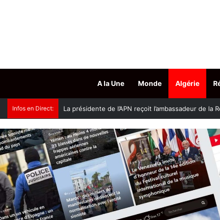
A la Une
Monde
Algérie
R
Infos en Direct:
Accès aux grades hospitalo-universitaires : le mini