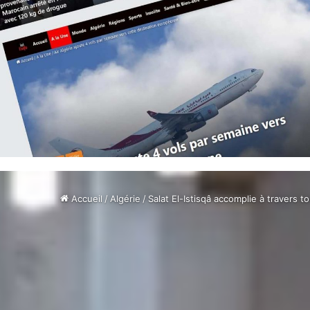
Accueil
/
Algérie
/
Salat El-Istisqâ accomplie à travers