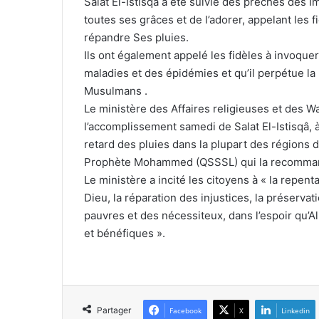
Salat El-Istisqâ a été suivie des prêches des 
toutes ses grâces et de l’adorer, appelant les
répandre Ses pluies.
Ils ont également appelé les fidèles à invoquer
maladies et des épidémies et qu’il perpétue la 
Musulmans .
Le ministère des Affaires religieuses et des 
l’accomplissement samedi de Salat El-Istisqâ,
retard des pluies dans la plupart des régions 
Prophète Mohammed (QSSSL) qui la recomman
Le ministère a incité les citoyens à « la repen
Dieu, la réparation des injustices, la préservat
pauvres et des nécessiteux, dans l’espoir qu’A
et bénéfiques ».
Partager
Facebook
X
Linkedin