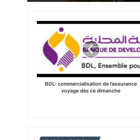
B
D
L
:
c
o
m
m
e
r
BDL: commercialisation de l’assurance
c
voyage dès ce dimanche
i
a
l
i
s
a
t