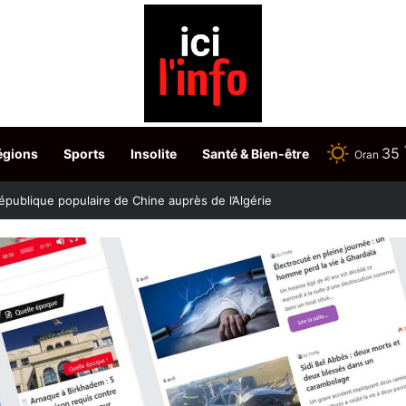
35
égions
Sports
Insolite
Santé & Bien-être
Oran
stère fixe les dates du choix des postes