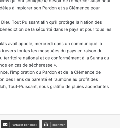
Imams qui ont souligné le devoir de remercier Allah pour
 fidèles à implorer son Pardon et sa Clémence pour
Mehdi Tahrat met un terme à sa
carrière professionnelle
 Dieu Tout Puissant afin qu’il protège la Nation des
bénédiction de la sécurité dans le pays et pour tous les
Coupe de la Confédération : l’USMA et
Wakfs avait appelé, mercredi dans un communiqué, à
le CRB fixés sur leurs adversaires
potentiels
 à travers toutes les mosquées du pays en raison du
du territoire national et ce conformément à la Sunna du
Ligue des champions d’Afrique : le MC
de en cas de sécheresse ».
Alger débutera face au Nigérien de
tance, l’imploration du Pardon et de la Clémence de
Nigelec
ion des liens de parenté et l’aumône au profit des
llah, Tout-Puissant, nous gratifie de pluies abondantes
La JS Kabylie inaugure un centre de
formation au nom de Hannachi pour
ses 80 ans
Tiaret : six morts dans une violente
collision entre une voiture et un
Partager par email
Imprimer
camion