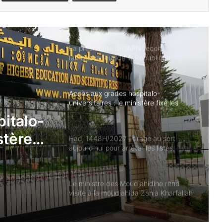
La présidente de l’APN reçoit
l’ambassadeur de la République
populaire de Chine auprès de l’Algérie
Accès aux grades hospitalo-
universitaires : le ministère fixe les
dates du choix des postes
Hadj 1448H/2027 : tirage au sort
aujourd’hui pour arrêter les listes
italo-
définitives
stère
Le ministre des Moudjahidine rend
x des
visite à la moudjahida Zahia Kharfallah
age au
pour s’enquérir de son état de santé
rrêter
Par la faute d’un promoteur, un bassin
d’irrigation de l’exploitation agricole