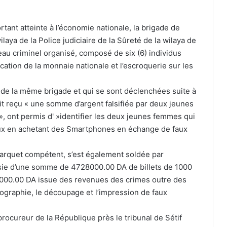
rtant atteinte à l’économie nationale, la brigade de
ilaya de la Police judiciaire de la Sûreté de la wilaya de
eau criminel organisé, composé de six (6) individus
ication de la monnaie nationale et l’escroquerie sur les
de la même brigade et qui se sont déclenchées suite à
t reçu « une somme d’argent falsifiée par deux jeunes
 ont permis d' »identifier les deux jeunes femmes qui
La FAF officialise le départ de Vladimir
iaux en achetant des Smartphones en échange de faux
Petković
 parquet compétent, s’est également soldée par
saisie d’une somme de 4728000.00 DA de billets de 1000
Petković bientôt sur le banc de
00.00 DA issue des revenues des crimes outre des
l’Arabie saoudite ?
tographie, le découpage et l’impression de faux
rocureur de la République près le tribunal de Sétif
Les Vertes dominent le Kenya et filent