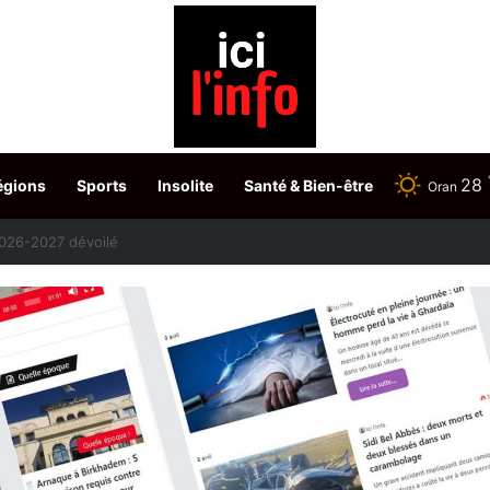
28
égions
Sports
Insolite
Santé & Bien-être
Oran
etour