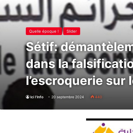
Quelle époque !
Slider
Sétif: démantèlem
dans la falsificat
l’escroquerie sur
Ici l'Info
20 septembre 2024
440