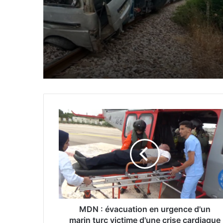
voyageurs et un véhic
M
D
N
:
é
v
a
c
u
a
MDN : évacuation en urgence d'un
t
marin turc victime d'une crise cardiaque