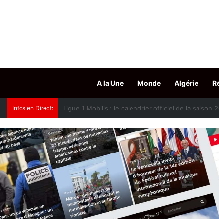
A la Une
Monde
Algérie
R
Infos en Direct:
Oued Smar : le cinéma en plein air fait son grand r