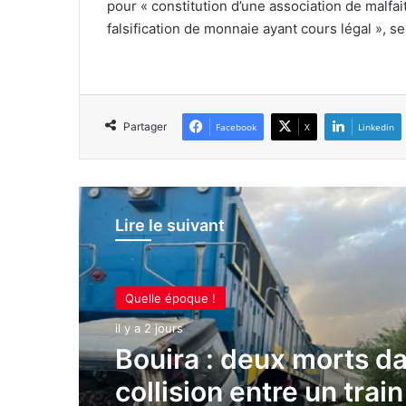
pour « constitution d’une association de malfait
falsification de monnaie ayant cours légal », 
Partager
Facebook
X
Linkedin
Lire le suivant
Quelle époque !
il y a 2 jours
Bouira : deux morts d
collision entre un trai