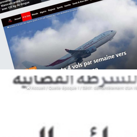
Accueil
/
Quelle époque !
/
Sétif: démantèlement d’un ré