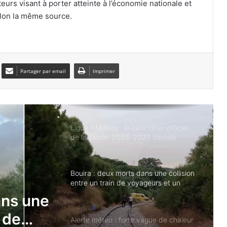
en quarts de finale
eurs visant à porter atteinte à l’économie nationale et
selon la même source.
Zineddine Belaïd s’engage
officiellement avec Al-Taawoun
Partager par email
Imprimer
Lens officialise l’arrivée de Yacine
Titraoui jusqu’en 2031
Ligue 1 Mobilis : le calendrier officiel
de la saison 2026-2027 dévoilé
Bouira : deux morts dans une collision
entre un train de voyageurs et un
véhicule
ans une
n de
Alerte météo : forte vague de chaleur