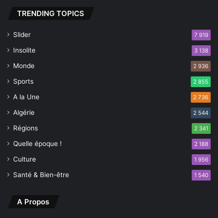
TRENDING TOPICS
Slider
7 919
Insolite
3 138
Monde
2 936
Sports
2 855
A la Une
2 736
Algérie
2 544
Régions
2 341
Quelle époque !
2 188
Culture
1 956
Santé & Bien-être
1 540
A Propos