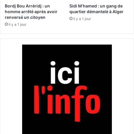
c
e
Bordj Bou Arréridj : un
Sidi M’hamed : un gang de
i
a
homme arrêté après avoir
quartier démantelé à Alger
d
renversé un citoyen
u
il y a 1 jour
e
x
il y a 1 jour
n
a
t
u
s
m
u
a
r
r
l
c
'
h
a
é
u
d
t
e
o
G
r
a
o
m
u
b
t
e
e
t
E
t