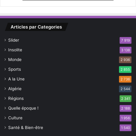
s
a
t
(
-
O
O
r
Articles par Categories
u
a
e
n
Slider
s
7 919
)
t
Insolite
3 138
Monde
2 936
Sports
2 855
A la Une
2 736
Algérie
2 544
Régions
2 341
Quelle époque !
2 188
Culture
1 956
Santé & Bien-être
1 540