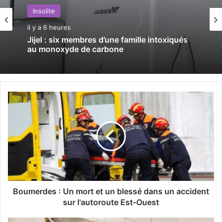
Insolite
il y a 6 heures
Jijel : six membres d’une famille intoxiqués
au monoxyde de carbone
B
o
u
m
e
r
d
e
s
:
Boumerdes : Un mort et un blessé dans un accident
U
sur l'autoroute Est-Ouest
n
m