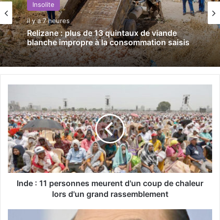
Insolite
il y a 7 heures
Relizane : plus de 13 quintaux de viande
blanche impropre à la consommation saisis
I
n
d
e
:
1
1
p
e
r
Inde : 11 personnes meurent d'un coup de chaleur
s
lors d'un grand rassemblement
o
n
I