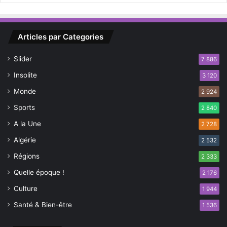
s
e
m
Articles par Categories
b
l
Slider
7 886
e
m
Insolite
3 120
e
Monde
2 924
n
t
Sports
2 840
A la Une
2 728
Algérie
2 532
Régions
2 333
Quelle époque !
2 176
Culture
1 944
Santé & Bien-être
1 536