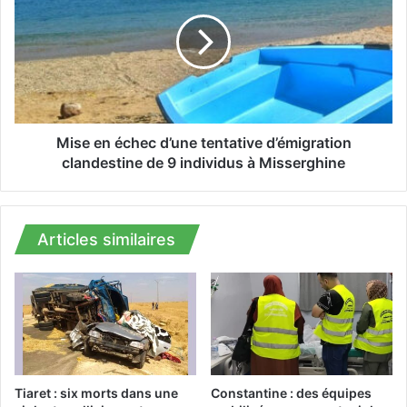
u
s
a
e
t
e
r
n
e
é
n
c
o
h
u
e
Mise en échec d’une tentative d’émigration
v
c
clandestine de 9 individus à Misserghine
e
d
a
’
u
u
x
n
Articles similaires
n
e
a
t
v
e
i
n
r
t
e
a
s
t
d
i
Tiaret : six morts dans une
Constantine : des équipes
e