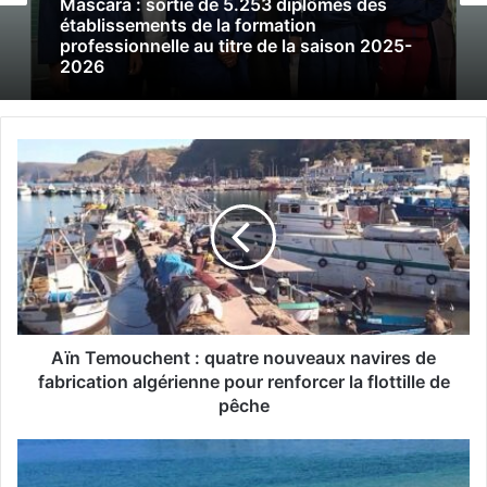
Mascara : sortie de 5.253 diplômés des
établissements de la formation
professionnelle au titre de la saison 2025-
2026
A
ï
n
T
e
m
o
u
c
h
Aïn Temouchent : quatre nouveaux navires de
e
fabrication algérienne pour renforcer la flottille de
n
pêche
t
:
M
q
i