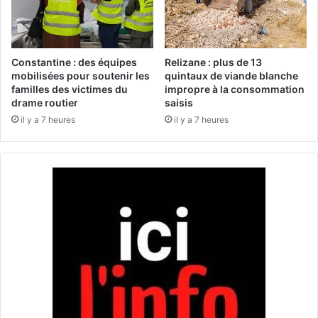
o
r
n
t
s
u
d
n
Constantine : des équipes
Relizane : plus de 13
’
i
mobilisées pour soutenir les
quintaux de viande blanche
e
t
familles des victimes du
impropre à la consommation
n
drame routier
saisis
é
t
s
il y a 7 heures
il y a 7 heures
r
d
e
e
t
f
i
o
e
r
n
m
d
a
u
t
r
i
é
o
s
n
e
e
a
t