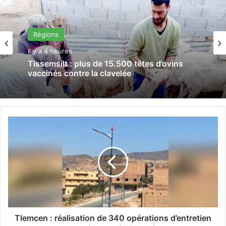
Régions
il y a 4 heures
Tissemsilt : plus de 15.500 têtes d’ovins
vaccinés contre la clavelée
T
l
e
m
c
e
n
:
r
Tlemcen : réalisation de 340 opérations d’entretien