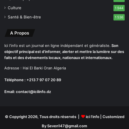
E
t
Culture
1 944
u
Santé & Bien-être
1 536
d
i
a
A Propos
n
t
Ici l'info est un journal en ligne indépendant et généraliste.
Son
e
objectif principal est d'informer, alerter et mettre la lumière sur des
t
faits et des événements locaux, nationaux et internationaux.
d
Adresse : Hai El Barki Oran Algeria
e
s
Téléphone : +213 7 97 07 20 89
N
o
Email: contact@icilinfo.dz
u
v
e
l
l
© Copyright 2026, Tous droits réservés |
ici l'info
| Customized
e
By Seven147@gmail.com
s