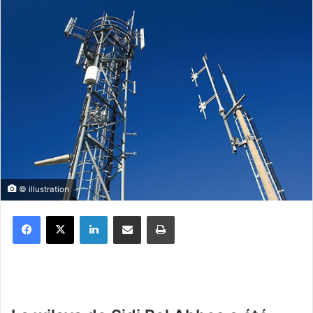
© illustration
Facebook
X
Linkedin
Partager par email
Imprimer