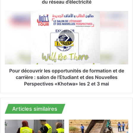
é
du réseau d’électricité
a
l
P
i
o
s
u
a
r
t
d
i
é
o
c
n
o
d
u
e
v
Pour découvrir les opportunités de formation et de
3
r
carrière : salon de l’Etudiant et des Nouvelles
4
i
Perspectives «Khotwa» les 2 et 3 mai
0
r
o
l
p
e
é
s
Articles similaires
r
o
a
p
t
p
i
o