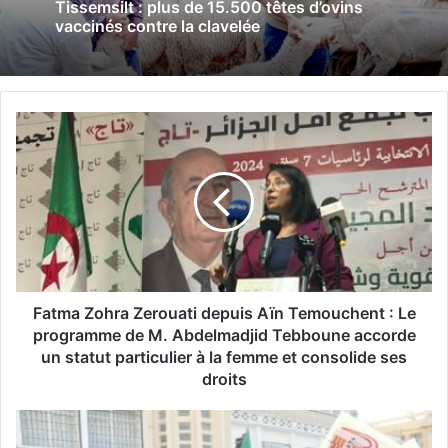
Tissemsilt : plus de 15.500 têtes d’ovins
vaccinés contre la clavelée
F
a
t
m
a
Z
o
h
r
a
Fatma Zohra Zerouati depuis Aïn Temouchent : Le
Z
programme de M. Abdelmadjid Tebboune accorde
e
un statut particulier à la femme et consolide ses
r
droits
o
u
B
a
l