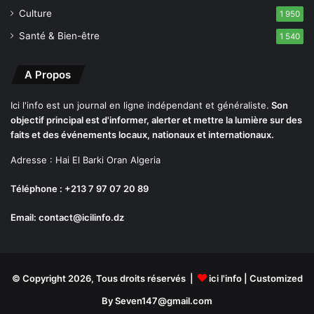
b
Culture
1 950
o
Santé & Bien-être
1 540
u
n
e
A Propos
p
o
Ici l'info est un journal en ligne indépendant et généraliste.
Son
u
objectif principal est d'informer, alerter et mettre la lumière sur des
r
faits et des événements locaux, nationaux et internationaux.
l
Adresse : Hai El Barki Oran Algeria
a
p
Téléphone : +213 7 97 07 20 89
o
u
Email: contact@icilinfo.dz
r
s
u
i
t
© Copyright 2026, Tous droits réservés |
ici l'info
| Customized
e
By Seven147@gmail.com
d