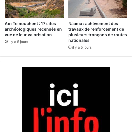
e
i
n
a
t
p
d
p
Aïn Temouchent : 17 sites
Nâama : achèvement des
e
e
archéologiques recensés en
travaux de renforcement de
l
l
vue de leur valorisation
plusieurs tronçons de routes
a
nationales
l
il y a 5 jours
p
e
il y a 5 jours
r
d
i
e
m
T
e
é
d
b
e
e
s
s
o
s
l
a
i
à
d
v
a
o
r
t